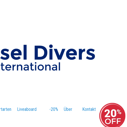
tarten
–
Liveaboard
-20%
–
Über
–
Kontakt
–