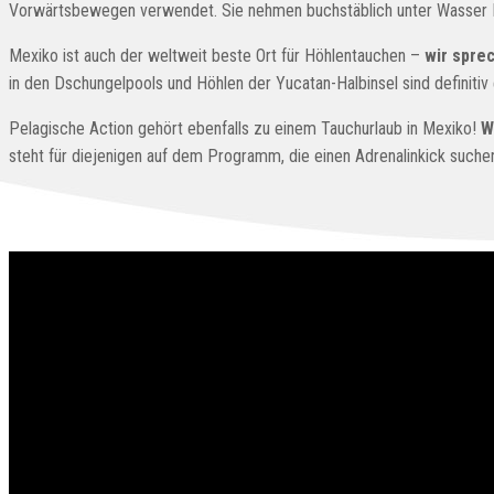
Italiano
Vorwärtsbewegen verwendet. Sie nehmen buchstäblich unter Wasser Fah
Mexiko ist auch der weltweit beste Ort für Höhlentauchen –
wir spre
in den Dschungelpools und Höhlen der Yucatan-Halbinsel sind definitiv
Pelagische Action gehört ebenfalls zu einem Tauchurlaub in Mexiko!
W
steht für diejenigen auf dem Programm, die einen Adrenalinkick suche