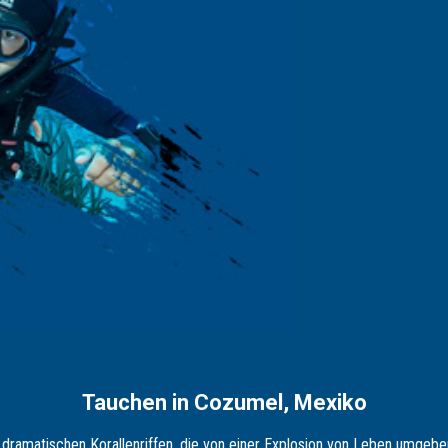
Tauchen in Cozumel, Mexiko
on dramatischen Korallenriffen, die von einer Explosion von Leben umgebe