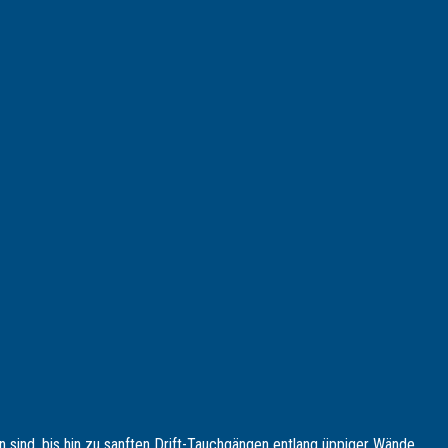
n sind, bis hin zu sanften Drift-Tauchgängen entlang üppiger Wände.