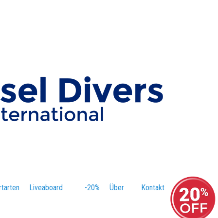
tarten
–
Liveaboard
-20%
–
Über
–
Kontakt
–