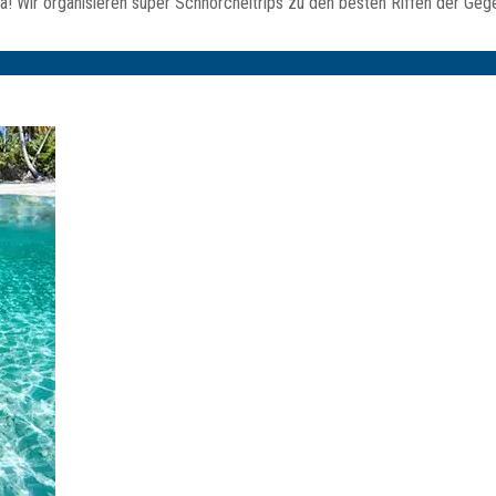
! Wir organisieren super Schnorcheltrips zu den besten Riffen der Geg