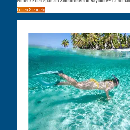
Entdecke den Spaß am
Schnorcheln in Bayahibe
– La Romana
Lesen Sie mehr