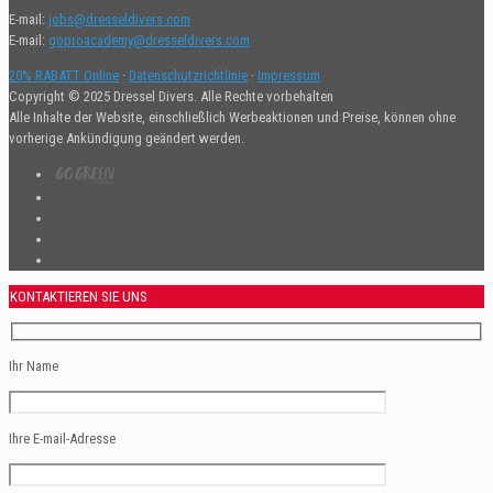
E-mail:
jobs@dresseldivers.com
E-mail:
goproacademy@dresseldivers.com
20% RABATT Online
·
Datenschutzrichtlinie
·
Impressum
Copyright © 2025 Dressel Divers. Alle Rechte vorbehalten
Alle Inhalte der Website, einschließlich Werbeaktionen und Preise, können ohne
vorherige Ankündigung geändert werden.
KONTAKTIEREN SIE UNS
Ihr Name
Ihre E-mail-Adresse