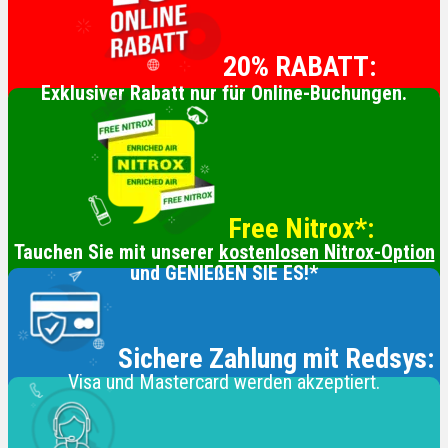
20% RABATT:
Exklusiver Rabatt nur für Online-Buchungen.
Free Nitrox*:
Tauchen Sie mit unserer
kostenlosen Nitrox-Option
und GENIEßEN SIE ES!*
Sichere Zahlung mit Redsys:
Visa und Mastercard werden akzeptiert.