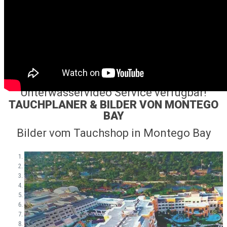
Unterwasservideo Service verfügbar!
TAUCHPLANER & BILDER VON MONTEGO
BAY
Bilder vom Tauchshop in Montego Bay
1
2
3
4
5
6
7
8