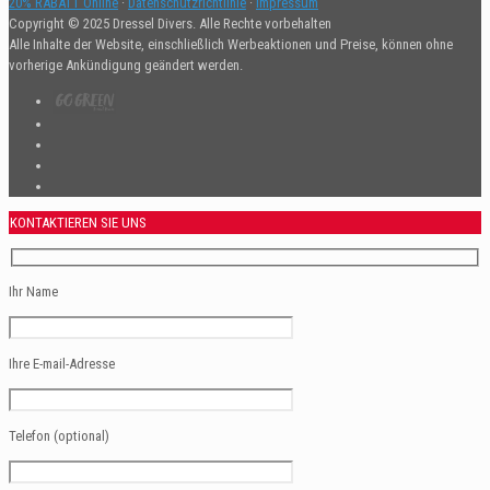
20% RABATT Online
·
Datenschutzrichtlinie
·
Impressum
Copyright © 2025 Dressel Divers. Alle Rechte vorbehalten
Alle Inhalte der Website, einschließlich Werbeaktionen und Preise, können ohne
vorherige Ankündigung geändert werden.
KONTAKTIEREN SIE UNS
Ihr Name
Ihre E-mail-Adresse
Telefon (optional)