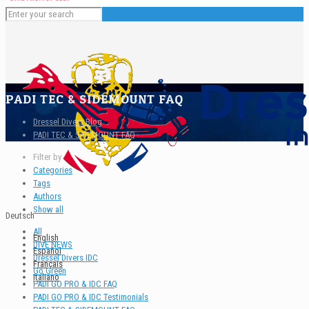
PADI TEC & SIDEMOUNT FAQ
Dressel Divers Blog
PADI TEC & SIDEMOUNT FAQ
Filter by
Categories
Tags
Authors
Show all
Deutsch
All
English
DIVE NEWS
Español
Dressel Divers IDC
Français
Go Green
Italiano
PADI GO PRO & IDC FAQ
PADI GO PRO & IDC Testimonials