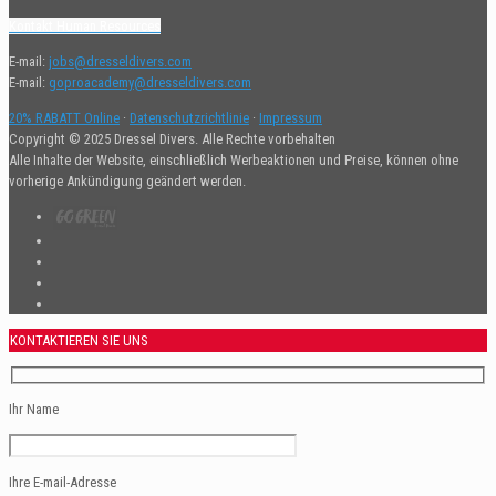
Kontakt Human Resources
E-mail:
jobs@dresseldivers.com
E-mail:
goproacademy@dresseldivers.com
20% RABATT Online
·
Datenschutzrichtlinie
·
Impressum
Copyright © 2025 Dressel Divers. Alle Rechte vorbehalten
Alle Inhalte der Website, einschließlich Werbeaktionen und Preise, können ohne
vorherige Ankündigung geändert werden.
KONTAKTIEREN SIE UNS
Ihr Name
Ihre E-mail-Adresse