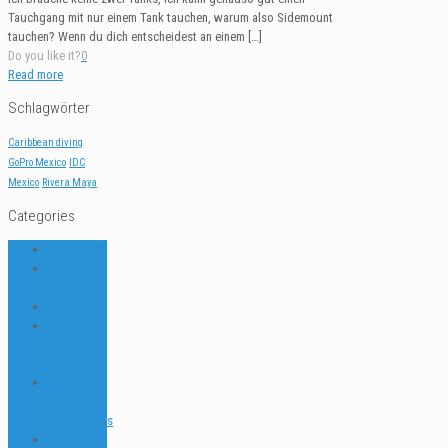
Tauchgang mit nur einem Tank tauchen, warum also Sidemount
tauchen? Wenn du dich entscheidest an einem
[…]
Do you like it?
0
Read more
Schlagwörter
Caribbean diving
GoPro Mexico
IDC
Mexico
Rivera Maya
Categories
DIVE NEWS
Dressel
Divers IDC
Go Green
PADI GO
PRO & IDC
FAQ
PADI GO
PRO & IDC
Testimonials
PADI TEC &