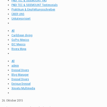
PADI TEC & SIDEMOUNT FAQ
PADI TEC & SIDEMOUNT Testimonials
Praktikum & Empfehlungsschreiben
ÜBER UNS
Unkategorisiert
All
Caribbean diving
GoPro Mexico
IDC Mexico
Rivera Maya
All
admin
Dressel Divers
Blog Manager
Dressel Divers
Enrique Dressel
Xinxeta Multimedia
26. Oktober 2015