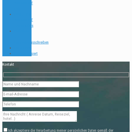
SIDEMOUNT
FAQ
PADI TEC &
SIDEMOUNT
Testimonials
Praktikum
&
Empfehlungsschreiben
ÜBER UNS
Unkategorisiert
Kontakt
Ich akzeptiere die Verarbeitung meiner persönlichen Daten gemäß der