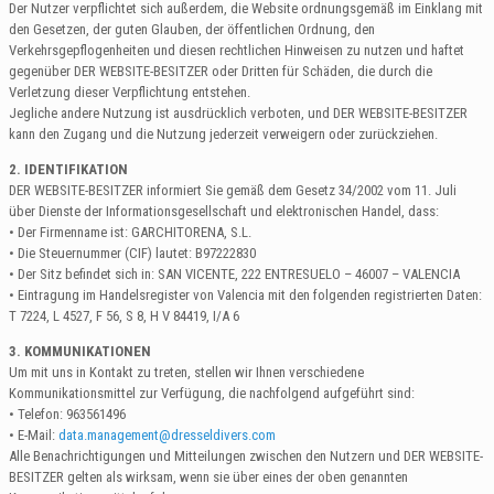
Der Nutzer verpflichtet sich außerdem, die Website ordnungsgemäß im Einklang mit
den Gesetzen, der guten Glauben, der öffentlichen Ordnung, den
Verkehrsgepflogenheiten und diesen rechtlichen Hinweisen zu nutzen und haftet
gegenüber DER WEBSITE-BESITZER oder Dritten für Schäden, die durch die
Verletzung dieser Verpflichtung entstehen.
Jegliche andere Nutzung ist ausdrücklich verboten, und DER WEBSITE-BESITZER
kann den Zugang und die Nutzung jederzeit verweigern oder zurückziehen.
2. IDENTIFIKATION
DER WEBSITE-BESITZER informiert Sie gemäß dem Gesetz 34/2002 vom 11. Juli
über Dienste der Informationsgesellschaft und elektronischen Handel, dass:
• Der Firmenname ist: GARCHITORENA, S.L.
• Die Steuernummer (CIF) lautet: B97222830
• Der Sitz befindet sich in: SAN VICENTE, 222 ENTRESUELO – 46007 – VALENCIA
• Eintragung im Handelsregister von Valencia mit den folgenden registrierten Daten:
T 7224, L 4527, F 56, S 8, H V 84419, I/A 6
3. KOMMUNIKATIONEN
Um mit uns in Kontakt zu treten, stellen wir Ihnen verschiedene
Kommunikationsmittel zur Verfügung, die nachfolgend aufgeführt sind:
• Telefon: 963561496
• E-Mail:
data.management@dresseldivers.com
Alle Benachrichtigungen und Mitteilungen zwischen den Nutzern und DER WEBSITE-
BESITZER gelten als wirksam, wenn sie über eines der oben genannten