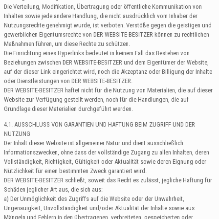
Die Verteilung, Modifikation, Übertragung oder öffentliche Kommunikation von
Inhalten sowie jede andere Handlung, die nicht ausdrücklich vom Inhaber der
Nutzungsrechte genehmigt wurde, ist verboten. Verstöße gegen die geistigen und
gewerblichen Eigentumsrechte von DER WEBSITE-BESITZER können zu rechtlichen
Maßnahmen führen, um diese Rechte zu schützen.
Die Einrichtung eines Hyperlinks bedeutet in keinem Fall das Bestehen von
Beziehungen zwischen DER WEBSITE-BESITZER und dem Eigentümer der Website,
auf der dieser Link eingerichtet wird, noch die Akzeptanz oder Billigung der Inhalte
oder Dienstleistungen von DER WEBSITE-BESITZER.
DER WEBSITE-BESITZER haftet nicht für die Nutzung von Materialien, die auf dieser
Website zur Verfügung gestellt werden, noch für die Handlungen, die auf
Grundlage dieser Materialien durchgeführt werden.
4.1. AUSSCHLUSS VON GARANTIEN UND HAFTUNG BEIM ZUGRIFF UND DER
NUTZUNG
Der Inhalt dieser Website ist allgemeiner Natur und dient ausschließlich
Informationszwecken, ohne dass der vollständige Zugang zu allen Inhalten, deren
Vollständigkeit, Richtigkeit, Gültigkeit oder Aktualität sowie deren Eignung oder
Nützlichkeit für einen bestimmten Zweck garantiert wird.
DER WEBSITE-BESITZER schließt, soweit das Recht es zulässt, jegliche Haftung für
Schäden jeglicher Art aus, die sich aus:
a) Der Unmöglichkeit des Zugriffs auf die Website oder der Unwahrheit,
Ungenauigkeit, Unvollständigkeit und/oder Aktualität der Inhalte sowie aus
Mängeln und Fehlern in den übertragenen, verbreiteten, gespeicherten oder