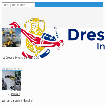
Ist Dressel Divers ein PADI CDC
20. Oktober 2015
Deutsch
English
Español
Français
Italiano
Warum 2 ( zwei ) Flaschen