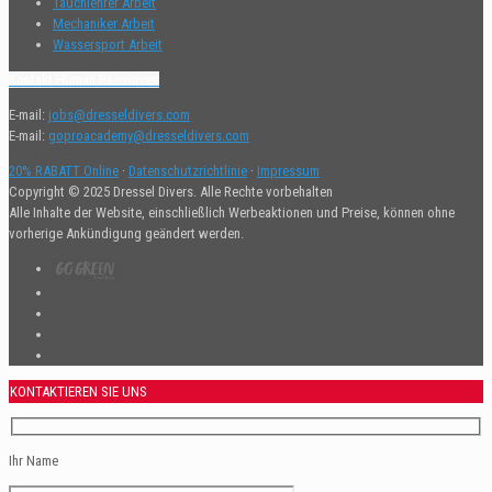
Tauchlehrer Arbeit
Mechaniker Arbeit
Wassersport Arbeit
Kontakt Human Resources
E-mail:
jobs@dresseldivers.com
E-mail:
goproacademy@dresseldivers.com
20% RABATT Online
·
Datenschutzrichtlinie
·
Impressum
Copyright © 2025 Dressel Divers. Alle Rechte vorbehalten
Alle Inhalte der Website, einschließlich Werbeaktionen und Preise, können ohne
vorherige Ankündigung geändert werden.
KONTAKTIEREN SIE UNS
Ihr Name