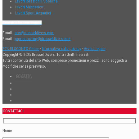
Lavori Relazioni Pubbliche
Lavori Meccanico
Lavori Sport Acquatici
Contatto Risorse Umane
E-mail:
jobs@dresseldivers.com
E-mail:
goproacademy@dresseldivers.com
20% DI SCONTO Online
·
Informativa sulla privacy
·
Avviso legale
Copyright © 2025 Dressel Divers. Tutti i diritti riservati
Tutti i contenuti del sito Web, comprese promozioni e prezzi, sono soggetti a
modifiche senza preavviso.
CONTATTACI
Nome