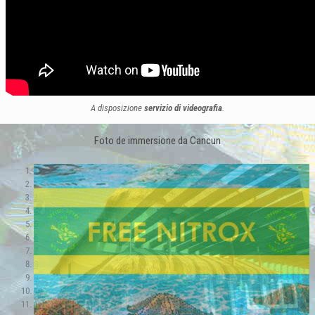
A disposizione
servizio di videografia
.
Foto de immersione da Cancun
1
2
3
4
5
6
7
8
9
10
11