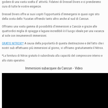
godere di una vasta scelta d’ attività. Fidatevi di Dressel Divers e ci prenderemo
cura di tutte le vostre esigenze.
Dressel Divers offre ai suoi ospiti l’opportunità d’immergersi in quasi ogni sito
della costa dello Yucatan offrendo tanto altro anche al sud di Cancun.
Offriamo una vasta gamma di possibilità d’immersioni a Cancún e grazie alle
quattordici miglia di spiagge e lagune incredibili è il luogo ideale per una vacanza
al sole con innumerevoli immersioni.
GRATIS NITROX!*
A causa della popolarità di questa destinazione e del fatto che i
nostri sub effettuano più immersioni al giorno, vi offriamo gratuitamente il Nitrox.
*La fornitura di Nitrox gratuito è subordinata alla capacità del compressore interno e
allo stato operativo.
Immersioni subacquee da Cancun - Video