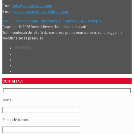
E-mail:
jobs@dresseldivers.com
E-mail:
goproacademy@dresseldivers.com
20% DI SCONTO Online
·
Informativa sulla privacy
·
Avviso legale
Copyright © 2025 Dressel Divers. Tutti i diritti riservati
Tutti i contenuti del sito Web, comprese promozioni e prezzi, sono soggetti a
modifiche senza preavviso.
CONTATTACI
Nome
Posta elettronica