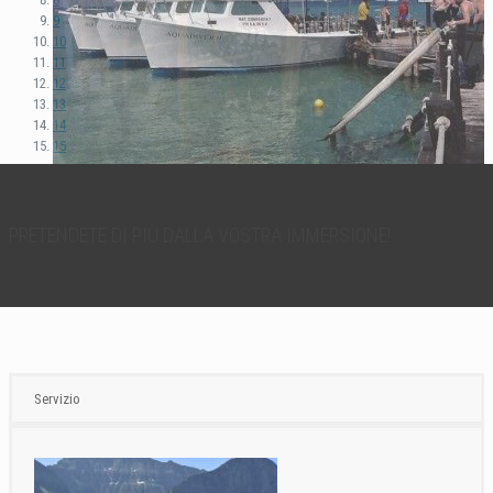
9
10
11
12
13
14
15
Previous
Next
PRETENDETE DI PIÙ DALLA VOSTRA IMMERSIONE!
Servizio