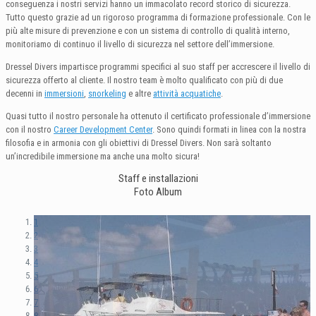
conseguenza i nostri servizi hanno un immacolato record storico di sicurezza.
Tutto questo grazie ad un rigoroso programma di formazione professionale. Con le
più alte misure di prevenzione e con un sistema di controllo di qualità interno,
monitoriamo di continuo il livello di sicurezza nel settore dell’immersione.
Dressel Divers impartisce programmi specifici al suo staff per accrescere il livello di
sicurezza offerto al cliente. Il nostro team è molto qualificato con più di due
decenni in
immersioni
,
snorkeling
e altre
attività acquatiche
.
Quasi tutto il nostro personale ha ottenuto il certificato professionale d’immersione
con il nostro
Career Development Center
. Sono quindi formati in linea con la nostra
filosofia e in armonia con gli obiettivi di Dressel Divers. Non sarà soltanto
un’incredibile immersione ma anche una molto sicura!
Staff e installazioni
Foto Album
1
2
3
4
5
6
7
8