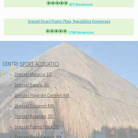
425 Recensioni
Dressel Divers Puerto Plata, Repubblica Dominicana
1798 Recensioni
CENTRI
SPORT ACQUATICI
Dressel Maiorca, ES
Dressel Bavaro, DO
Dressel Playa del Carmen, MX
Dressel Cozumel, MX
Dressel Bayahibe, DO
Dressel Puerto Plata, DO