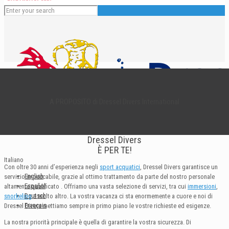
A PROPOSITO di Dressel Divers International
Dressel Divers
È PER TE!
Italiano
Con oltre 30 anni d’esperienza negli
sport acquatici
, Dressel Divers garantisce un
English
servizio impeccabile, grazie al ottimo trattamento da parte del nostro personale
Español
altamente qualificato . Offriamo una vasta selezione di servizi, tra cui
immersioni
,
Deutsch
snorkeling
e molto altro. La vostra vacanza ci sta enormemente a cuore e noi di
Français
Dressel Divers mettiamo sempre in primo piano le vostre richieste ed esigenze.
La nostra priorità principale è quella di garantire la vostra sicurezza. Di