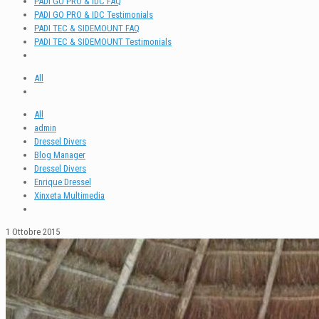
PADI GO PRO & IDC FAQ
PADI GO PRO & IDC Testimonials
PADI TEC & SIDEMOUNT FAQ
PADI TEC & SIDEMOUNT Testimonials
All
All
admin
Dressel Divers
Blog Manager
Dressel Divers
Enrique Dressel
Xinxeta Multimedia
1 Ottobre 2015