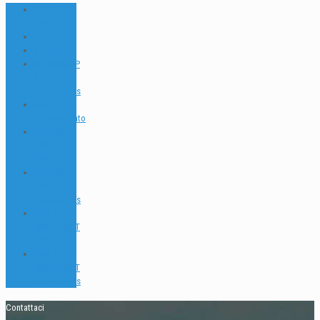
ABOUT US
FAQ
DIVE NEWS
Go Green
INTERNSHIP
& JOB
Testimonials
Non
categorizzato
PADI GO
PRO & IDC
FAQ
PADI GO
PRO & IDC
Testimonials
PADI TEC &
SIDEMOUNT
FAQ
PADI TEC &
SIDEMOUNT
Testimonials
Contattaci