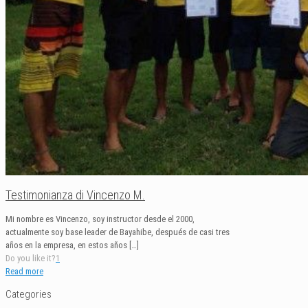
Testimonianza di Vincenzo M.
Mi nombre es Vincenzo, soy instructor desde el 2000,
actualmente soy base leader de Bayahibe, después de casi tres
años en la empresa, en estos años
[…]
Do you like it?
1
Read more
Categories