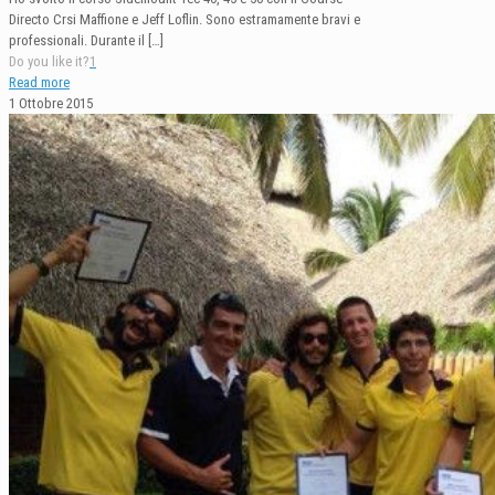
Directo Crsi Maffione e Jeff Loflin. Sono estramamente bravi e
professionali. Durante il
[…]
Do you like it?
1
Read more
1 Ottobre 2015