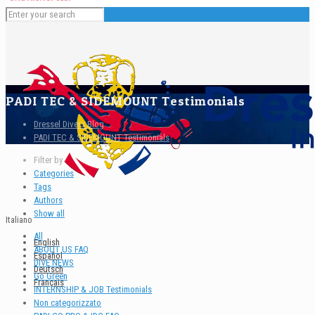
PADI TEC & SIDEMOUNT Testimonials
Dressel Divers Blog
PADI TEC & SIDEMOUNT Testimonials
Filter by
Categories
Tags
Authors
Show all
Italiano
All
English
ABOUT US FAQ
Español
DIVE NEWS
Deutsch
Go Green
Français
INTERNSHIP & JOB Testimonials
Non categorizzato