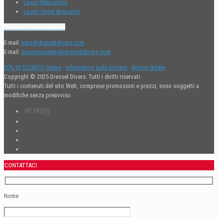
Lavori Meccanico
Lavori Sport Acquatici
Contatto Risorse Umane
E-mail:
jobs@dresseldivers.com
E-mail:
goproacademy@dresseldivers.com
20% DI SCONTO Online
·
Informativa sulla privacy
·
Avviso legale
Copyright © 2025 Dressel Divers. Tutti i diritti riservati
Tutti i contenuti del sito Web, comprese promozioni e prezzi, sono soggetti a
modifiche senza preavviso.
CONTATTACI
Nome