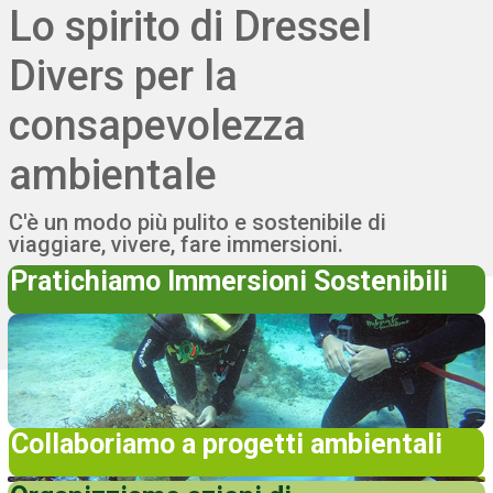
Lo spirito di Dressel
Divers per la
consapevolezza
ambientale
Italiano
C'è un modo più pulito e sostenibile di
English
viaggiare, vivere, fare immersioni.
Español
Pratichiamo Immersioni Sostenibili
Deutsch
Français
Collaboriamo a progetti ambientali