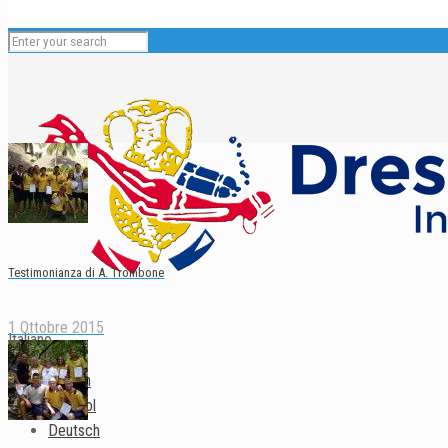
Testimonianza di A. Trombone
1 Ottobre 2015
Italiano
English
Español
Deutsch