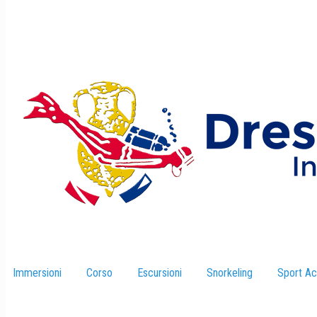
Immersioni
–
Corso
–
Escursioni
–
Snorkeling
–
Sport Ac