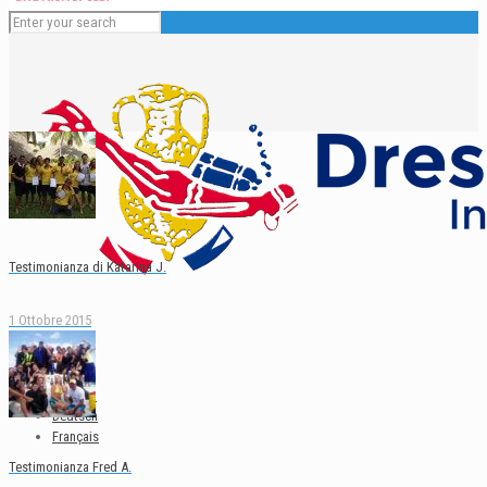
Testimonianza di Katarina J.
1 Ottobre 2015
Italiano
English
Español
Deutsch
Français
Testimonianza Fred A.