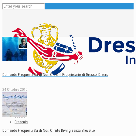
Domande Frequenti Su di Noi: Chi e’ il Proprietario di Dressel Divers
24 Ottobre 2015
Italiano
English
Español
Deutsch
Français
Domande Frequenti Su di Noi: Offrite Diving senza Brevetto