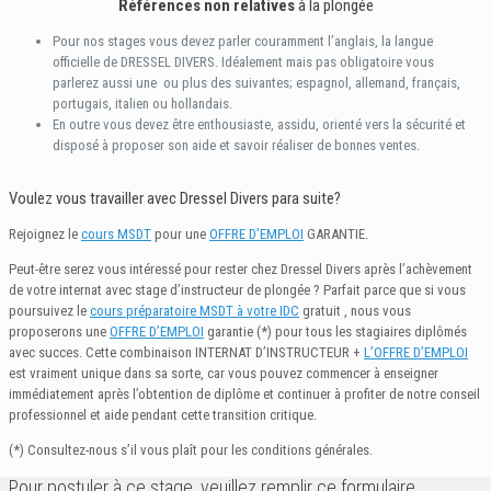
Références non relatives
à la plongée
Pour nos stages vous devez parler couramment l’anglais, la langue
officielle de DRESSEL DIVERS. Idéalement mais pas obligatoire vous
parlerez aussi une ou plus des suivantes; espagnol, allemand, français,
portugais, italien ou hollandais.
En outre vous devez être enthousiaste, assidu, orienté vers la sécurité et
disposé à proposer son aide et savoir réaliser de bonnes ventes.
Voulez vous travailler avec Dressel Divers para suite?
Rejoignez le
cours MSDT
pour une
OFFRE D’EMPLOI
GARANTIE.
Peut-être serez vous intéressé pour rester chez Dressel Divers après l’achèvement
de votre internat avec stage d’instructeur de plongée ? Parfait parce que si vous
poursuivez le
cours préparatoire MSDT à votre IDC
gratuit , nous vous
proposerons une
OFFRE D’EMPLOI
garantie (*) pour tous les stagiaires diplômés
avec succes. Cette combinaison INTERNAT D’INSTRUCTEUR +
L’OFFRE D’EMPLOI
est vraiment unique dans sa sorte, car vous pouvez commencer à enseigner
immédiatement après l’obtention de diplôme et continuer à profiter de notre conseil
professionnel et aide pendant cette transition critique.
(*) Consultez-nous s’il vous plaît pour les conditions générales.
Pour postuler à ce stage, veuillez remplir ce formulaire