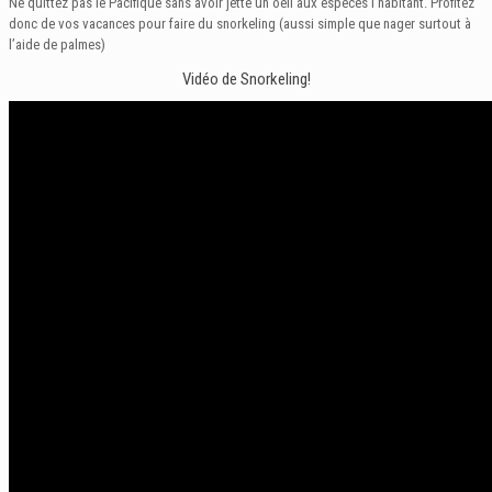
Ne quittez pas le Pacifique sans avoir jetté un oeil aux espèces l’habitant. Profitez
donc de vos vacances pour faire du snorkeling (aussi simple que nager surtout à
l’aide de palmes)
Vidéo de Snorkeling!