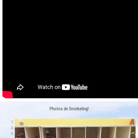
Photos de Snorkeling!
1
2
3
4