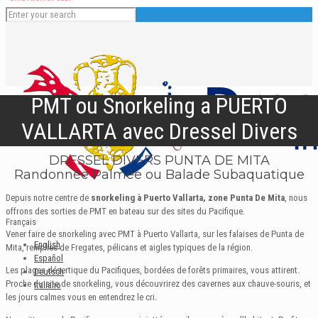
PMT ou Snorkeling a PUERTO
VALLARTA avec Dressel Divers
DRESSEL DIVERS PUNTA DE MITA
Randonnée Palmée ou Balade Subaquatique
Depuis notre centre de
snorkeling à Puerto Vallarta, zone Punta De Mita
, nous
offrons des sorties de PMT en bateau sur des sites du Pacifique.
Français
Vener faire de snorkeling avec PMT à Puerto Vallarta, sur les falaises de Punta de
English
Mita, remplies de Fregates, pélicans et aigles typiques de la région.
Español
Les plages désertique du Pacifiques, bordées de forêts primaires, vous attirent.
Deutsch
Proche du site de snorkeling, vous découvrirez des cavernes aux chauve-souris, et
Italiano
les jours calmes vous en entendrez le cri.