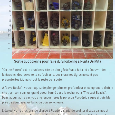
5
6
7
8
9
10
11
Previous
Next
Sortie quotidienne pour faire du Snorkeling à Punta De Mita
“On the Rocks” est le plus beau site de plongée à Punta Mita, et découvrir des
fantassins, des jacks verts se faufilants. Les muraines tigres ne sont pas
présententes ici, mais tout le reste de la cote.
À “Love Rocks”, vous risquez de plonger plus en profondeur et comprendre d’où le
site tient son nom, un grand coeur formé dans la roche, ou à “The Last Beach.”.
Dans aucun autre cas vous ne rencontrerez le poisson Porc-épic nagée si paisible
près de vous avec un banc de poisson-chèvre.
L’été est votre plus grande chance à Puerto Vallarta de profiter d’eaux calmes et