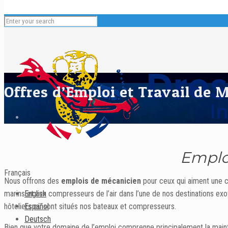
Offres d’Emploi et Travail de
Emploi
Français
Nous offrons des
emplois de mécanicien
pour ceux qui aiment une ca
English
marins et aux compresseurs de l’air dans l’une de nos destinations ex
Español
hôteliers où sont situés nos bateaux et compresseurs.
Deutsch
Bien que votre domaine de l’emploi comprenne principalement la mainten