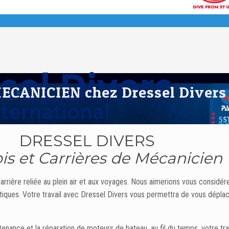
 MECANICIEN chez Dressel Divers
DRESSEL DIVERS
s et Carrières de Mécanicien
rrière reliée au plein air et aux voyages. Nous aimerions vous considér
otiques. Votre travail avec Dressel Divers vous permettra de vous dépl
ance et la réparation de moteurs de bateau, au fil du temps, votre trav