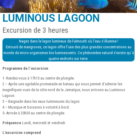
LUMINOUS LAGOON
Excursion de 3 heures
Nagez dans le lagon lumineux de Falmouth où l’eau s’illumine !
Entouré de mangroves, ce lagon offre l’une des plus grandes concentrations au
monde de micro-organismes bio-luminescents. Ce phénomène naturel n’existe qu´à
quatre endroits sur terre.
Programme de l´excursion
1- Rendez-vous à 17h15 au centre de plongée.
2 – Après une agréable promenade en bateau qui nous permet d’admirer les
magnifiques vues de la côte nord de la Jamaïque, nous arrivons au Luminous
Lagoon.
3 – Baignade dans les eaux lumineuses du lagon.
4 – Musique et boissons à volonté à bord.
5- Arrivée à 20h30 au centre de plongée.
Fréquence
Lundi, mercredi et vendredi
L’excursion comprend