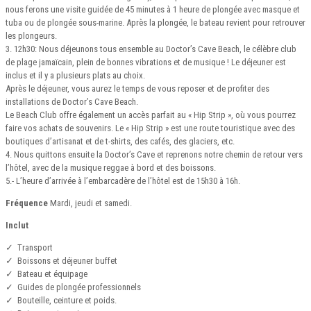
nous ferons une visite guidée de 45 minutes à 1 heure de plongée avec masque et
tuba ou de plongée sous-marine. Après la plongée, le bateau revient pour retrouver
les plongeurs.
3. 12h30: Nous déjeunons tous ensemble au Doctor’s Cave Beach, le célèbre club
de plage jamaïcain, plein de bonnes vibrations et de musique ! Le déjeuner est
inclus et il y a plusieurs plats au choix.
Après le déjeuner, vous aurez le temps de vous reposer et de profiter des
installations de Doctor’s Cave Beach.
Le Beach Club offre également un accès parfait au « Hip Strip », où vous pourrez
faire vos achats de souvenirs. Le « Hip Strip » est une route touristique avec des
boutiques d’artisanat et de t-shirts, des cafés, des glaciers, etc.
4. Nous quittons ensuite la Doctor’s Cave et reprenons notre chemin de retour vers
l’hôtel, avec de la musique reggae à bord et des boissons.
5.- L’heure d’arrivée à l’embarcadère de l’hôtel est de 15h30 à 16h.
Fréquence
Mardi, jeudi et samedi.
Inclut
✓ Transport
✓ Boissons et déjeuner buffet
✓ Bateau et équipage
✓ Guides de plongée professionnels
✓ Bouteille, ceinture et poids.