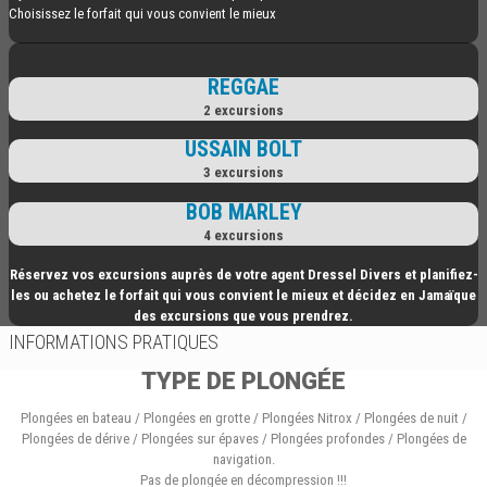
Choisissez le forfait qui vous convient le mieux
REGGAE
2 excursions
USSAIN BOLT
3 excursions
BOB MARLEY
4 excursions
Réservez vos excursions auprès de votre agent Dressel Divers et planifiez-
les ou achetez le forfait qui vous convient le mieux et décidez en Jamaïque
des excursions que vous prendrez.
INFORMATIONS PRATIQUES
TYPE DE PLONGÉE
Plongées en bateau / Plongées en grotte / Plongées Nitrox / Plongées de nuit /
Plongées de dérive / Plongées sur épaves / Plongées profondes / Plongées de
navigation.
Pas de plongée en décompression !!!