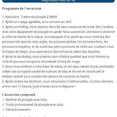
magnifiques vues de l’île.
Programme de l´excursion
1. Rencontre : Centre de plongée à 09h45.
2. Après un voyage agréable, nous arrivons au récif.
3. Après un briefing, nous sautons dans les eaux turquoise de la mer des Caraïbes
avec notre équipement de plongée en apnée. Nous passerons une heure à observer
la riche vie marine de la région, accompagnés d’un guide qui nous montrera des
poissons tels que les raies aigles, les poissons-globes, les poissons-lions, les
poissons-trompettes, et de nombreux petits poissons de récifs aux couleurs vives.
De temps en temps, nous apercevons des tortues et même des dauphins.
4. Après le snorkeling, nous prenons une collation pendant que nous hissons la
voile et que nous naviguons doucement le long du rivage.
5. Nous nous arrêtons à notre banc de sable, où les eaux calmes et peu profondes
créent une incroyable variété de nuances de bleu et de vert et constituent le
meilleur endroit pour prendre des photos de vacances en famille.
6. Après toutes ces émotions, nous retournons à l’embarcadère, où nous devrions
arriver vers 13 heures, juste à temps pour le déjeuner !
L’excursion comprend:
✓ Matériel de plongée avec tuba.
✓ Guide professionnel de plongée avec tuba.
✓ Rafraîchissements