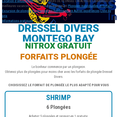
Location d'équipement
DRESSEL DIVERS
DE PLONGÉE
CATALOGUE
Commencez les
meilleures vacances de votre vie dès maintenant
Plongées individuelles et forfaits
Excursion de plongée
Programmation hebdomadaire
Autres expériences
Liste de
prix
Informations pratiques
DRESSEL DIVERS
MONTEGO BAY
NITROX GRATUIT
Français
FORFAITS PLONGÉE
Le bonheur commence par un plongeon.
Obtenez plus de plongées pour moins cher avec les forfaits de plongée Dressel
Divers.
CHOISISSEZ LE FORFAIT DE PLONGÉE LE PLUS ADAPTÉ POUR VOUS
SHRIMP
6 Plongées
Achetez 5 plongées et recevez-en 1 gratuite.