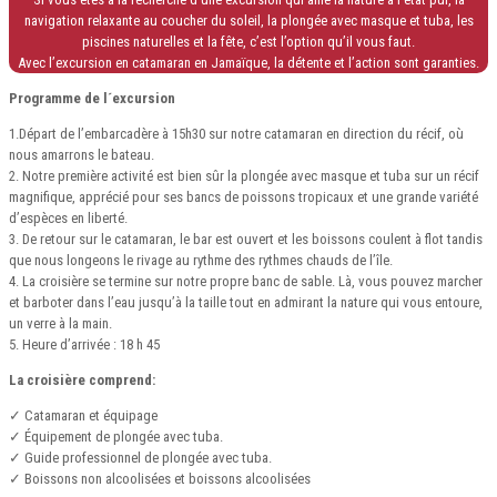
navigation relaxante au coucher du soleil, la plongée avec masque et tuba, les
piscines naturelles et la fête, c’est l’option qu’il vous faut.
Avec l’excursion en catamaran en Jamaïque, la détente et l’action sont garanties.
Programme de l´excursion
1.Départ de l’embarcadère à 15h30 sur notre catamaran en direction du récif, où
nous amarrons le bateau.
2. Notre première activité est bien sûr la plongée avec masque et tuba sur un récif
magnifique, apprécié pour ses bancs de poissons tropicaux et une grande variété
d’espèces en liberté.
3. De retour sur le catamaran, le bar est ouvert et les boissons coulent à flot tandis
que nous longeons le rivage au rythme des rythmes chauds de l’île.
4. La croisière se termine sur notre propre banc de sable. Là, vous pouvez marcher
et barboter dans l’eau jusqu’à la taille tout en admirant la nature qui vous entoure,
un verre à la main.
5. Heure d’arrivée : 18 h 45
La croisière comprend:
✓ Catamaran et équipage
✓ Équipement de plongée avec tuba.
✓ Guide professionnel de plongée avec tuba.
✓ Boissons non alcoolisées et boissons alcoolisées