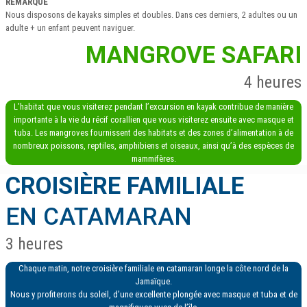
REMARQUE
Nous disposons de kayaks simples et doubles. Dans ces derniers, 2 adultes ou un
adulte + un enfant peuvent naviguer.
MANGROVE SAFARI
4 heures
L’habitat que vous visiterez pendant l’excursion en kayak contribue de manière
importante à la vie du récif corallien que vous visiterez ensuite avec masque et
tuba. Les mangroves fournissent des habitats et des zones d’alimentation à de
nombreux poissons, reptiles, amphibiens et oiseaux, ainsi qu’à des espèces de
mammifères.
CROISIÈRE FAMILIALE
EN CATAMARAN
3 heures
Chaque matin, notre croisière familiale en catamaran longe la côte nord de la
Jamaïque.
Nous y profiterons du soleil, d’une excellente plongée avec masque et tuba et de