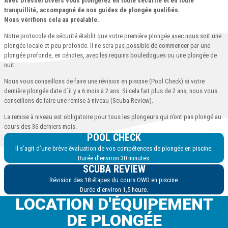
Avec Dressel Divers vous plongerez en toute sécurité et en toute
tranquillité, accompagné de nos guides de plongée qualifiés.
Nous vérifions cela au préalable.
Notre protocole de sécurité établit que votre première plongée avec nous soit une
plongée locale et peu profonde. Il ne sera pas possible de commencer par une
plongée profonde, en cénotes, avec les requins bouledogues ou une plongée de
nuit.
Nous vous conseillons de faire une révision en piscine (Pool Check) si votre
dernière plongée date d´il y a 6 mois à 2 ans. Si cela fait plus de 2 ans, nous vous
conseillons de faire une remise à niveau (Scuba Review).
La remise à niveau est obligatoire pour tous les plongeurs qui n’ont pas plongé au
cours des 36 derniers mois.
POOL CHECK
Il s’agit d’une brève évaluation de vos compétences de plongée en piscine.
Durée d’environ 30 minutes.
SCUBA REVIEW
Révision des 18 étapes du cours OWD en piscine.
Durée d’environ 1,5 heure.
LOCATION D'ÉQUIPEMENT
DE PLONGÉE