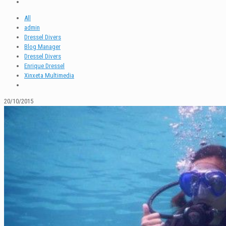
All
admin
Dressel Divers
Blog Manager
Dressel Divers
Enrique Dressel
Xinxeta Multimedia
20/10/2015