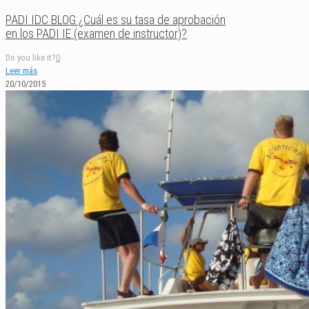
PADI IDC BLOG ¿Cuál es su tasa de aprobación
en los PADI IE (examen de instructor)?
Do you like it?
0
Leer más
20/10/2015