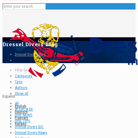
Dressel Divers Blog
Dressel Divers Blog
Filter by
Categories
Tags
Authors
Show all
Español
All
English
ACERCA DE
Deutsch
DIVE NEWS
Français
DIVE TIPS
Italiano
Dressel Divers IDC
Dressel Divers News