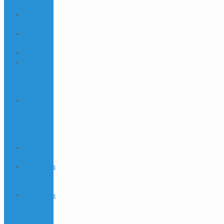
Jobs
Jobs &
Interships
Marine
Animals
Places
Preguntas
frecuentes
PADI GO
PRO e IDC
Preguntas
Frecuentes
PADI TEC &
MONTAJE
LATERAL
Sin
categorizar
Testimonios
PADI GO
PRO e IDC
Testimonios
PADI TEC y
MONTAJE
LATERAL