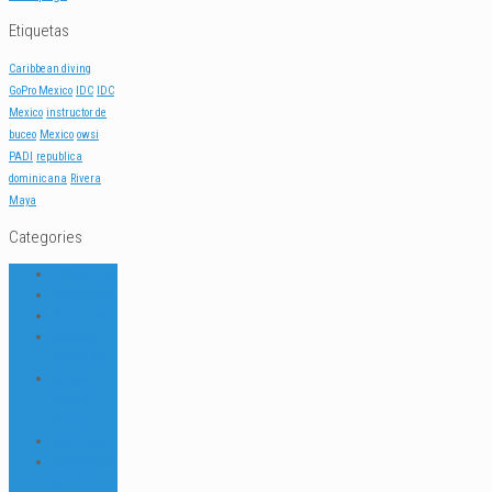
Etiquetas
Caribbean diving
GoPro Mexico
IDC
IDC
Mexico
instructor de
buceo
Mexico
owsi
PADI
republica
dominicana
Rivera
Maya
Categories
ACERCA DE
DIVE NEWS
DIVE TIPS
Dressel
Divers IDC
Dressel
Divers
News
Go Green
Internships
and Dive