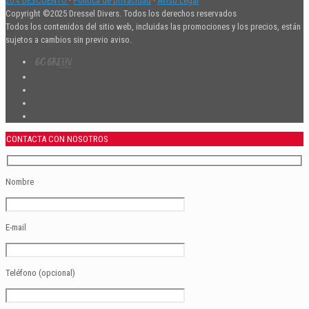
20% DESCUENTO
·
Política de privacidad
·
Aviso Legal
Copyright ©2025 Dressel Divers. Todos los derechos reservados
Todos los contenidos del sitio web, incluidas las promociones y los precios, están
sujetos a cambios sin previo aviso.
CONTACTA CON NOSOTROS
Nombre
E-mail
Teléfono (opcional)