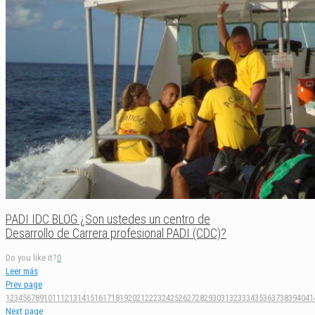
PADI IDC BLOG ¿Son ustedes un centro de
Desarrollo de Carrera profesional PADI (CDC)?
Do you like it?
0
Leer más
Prev page
1
2
3
4
5
6
7
8
9
10
11
12
13
14
15
16
17
18
19
20
21
22
23
24
25
26
27
28
29
30
31
32
33
34
35
36
37
38
39
40
41
Next page