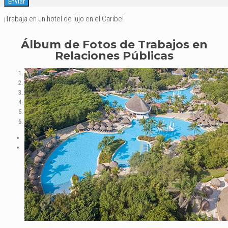
¡Trabaja en un hotel de lujo en el Caribe!
Álbum de Fotos de Trabajos en
Relaciones Públicas
1
2
3
4
5
6
Previous
Next