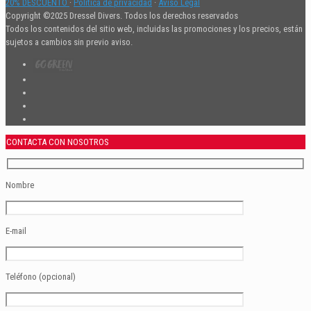
20% DESCUENTO
·
Política de privacidad
·
Aviso Legal
Copyright ©2025 Dressel Divers. Todos los derechos reservados
Todos los contenidos del sitio web, incluidas las promociones y los precios, están
sujetos a cambios sin previo aviso.
CONTACTA CON NOSOTROS
Nombre
E-mail
Teléfono (opcional)