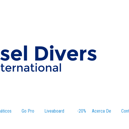
áticos
–
Go Pro
Liveaboard
–
-20%
–
Acerca De
–
Con