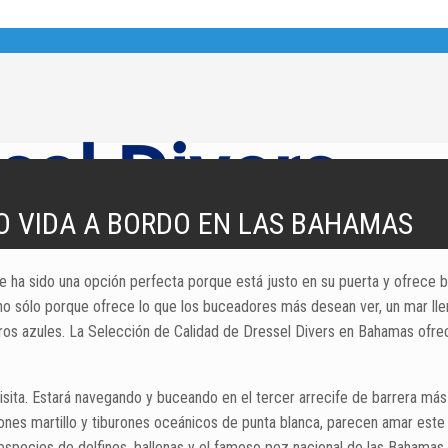
O VIDA A BORDO EN LAS BAHAMAS
ha sido una opción perfecta porque está justo en su puerta y ofrece 
no sólo porque ofrece lo que los buceadores más desean ver, un mar llen
ujeros azules. La Selección de Calidad de Dressel Divers en Bahamas o
sita. Estará navegando y buceando en el tercer arrecife de barrera más 
burones martillo y tiburones oceánicos de punta blanca, parecen amar es
 especies de delfines, ballenas y el famoso pez nacional de las Bahamas