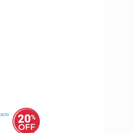
tacto
–