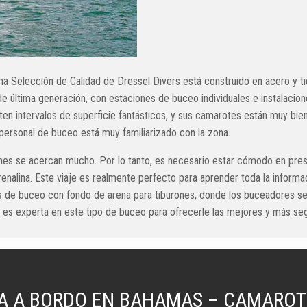
a Selección de Calidad de Dressel Divers está construido en acero y ti
e última generación, con estaciones de buceo individuales e instalaci
iten intervalos de superficie fantásticos, y sus camarotes están muy bi
 personal de buceo está muy familiarizado con la zona.
nes se acercan mucho. Por lo tanto, es necesario estar cómodo en prese
enalina. Este viaje es realmente perfecto para aprender toda la informa
s de buceo con fondo de arena para tiburones, donde los buceadores se al
co es experta en este tipo de buceo para ofrecerle las mejores y más se
A A BORDO EN BAHAMAS – CAMAROT