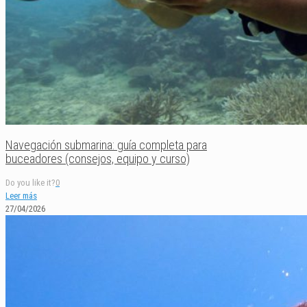
Navegación submarina: guía completa para
buceadores (consejos, equipo y curso)
Do you like it?
0
Leer más
27/04/2026