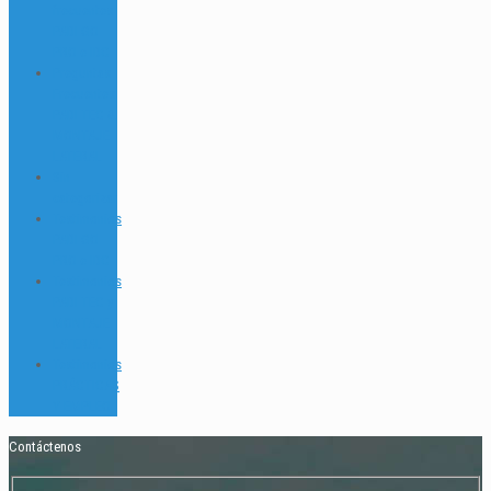
frecuentes
PADI GO
PRO e IDC
Preguntas
Frecuentes
PADI TEC &
MONTAJE
LATERAL
Sin
categorizar
Testimonios
PADI GO
PRO e IDC
Testimonios
PADI TEC y
MONTAJE
LATERAL
Testimonios
PRÁCTICAS
Y EMPLEO
Contáctenos