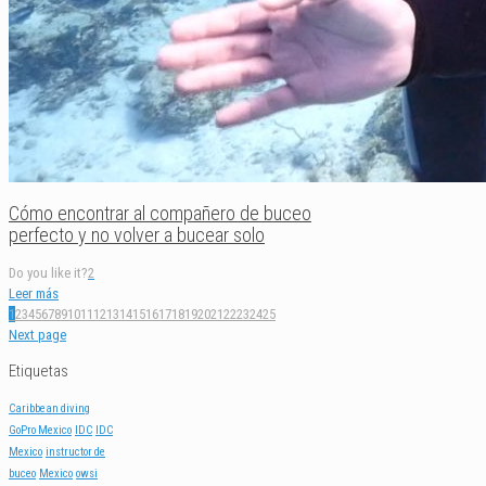
Cómo encontrar al compañero de buceo
perfecto y no volver a bucear solo
Do you like it?
2
Leer más
1
2
3
4
5
6
7
8
9
10
11
12
13
14
15
16
17
18
19
20
21
22
23
24
25
Next page
Etiquetas
Caribbean diving
GoPro Mexico
IDC
IDC
Mexico
instructor de
buceo
Mexico
owsi