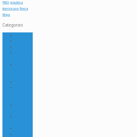
PADI
republica
dominicana
Rivera
Maya
Categories
ACERCA DE
DIVE NEWS
DIVE TIPS
Dressel
Divers IDC
Dressel
Divers
News
Go Green
Internships
and Dive
Jobs
Jobs &
Interships
Marine
Animals
Places
Preguntas