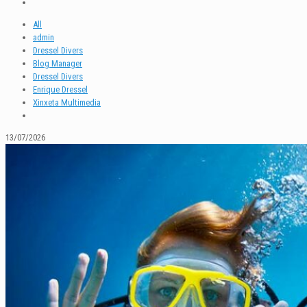
All
admin
Dressel Divers
Blog Manager
Dressel Divers
Enrique Dressel
Xinxeta Multimedia
13/07/2026