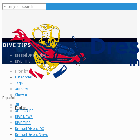
DIVE TIPS
Dressel Divers Blog
DIVE TIPS
Filter by
Categories
Tags
Authors
Show all
Español
All
English
ACERCA DE
DIVE NEWS
DIVE TIPS
Dressel Divers IDC
Dressel Divers News