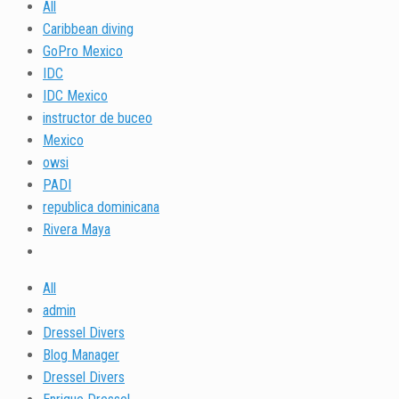
All
Caribbean diving
GoPro Mexico
IDC
IDC Mexico
instructor de buceo
Mexico
owsi
PADI
republica dominicana
Rivera Maya
All
admin
Dressel Divers
Blog Manager
Dressel Divers