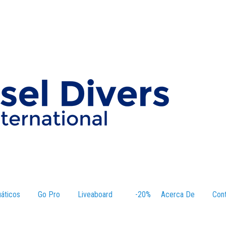
áticos
–
Go Pro
Liveaboard
–
-20%
–
Acerca De
–
Con