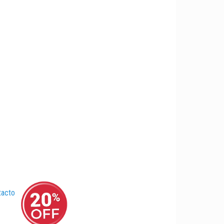
tacto
–