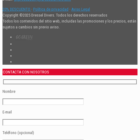
20% DESCUENTO
·
Política de privacidad
·
Aviso Legal
Copyright ©2025 Dressel Divers. Todos los derechos reservados
Todos los contenidos del sitio web, incluidas las promociones y los precios, están
sujetos a cambios sin previo aviso.
CONTACTA CON NOSOTROS
Nombre
E-mail
Teléfono (opcional)