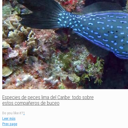
Especies de peces lima del Caribe: todo sobre
estos compañeros de buceo
Do you like it?
1
Leer más
Prev page