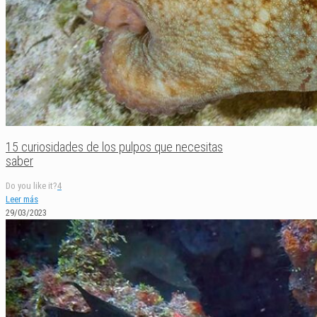
15 curiosidades de los pulpos que necesitas
saber
Do you like it?
4
Leer más
29/03/2023