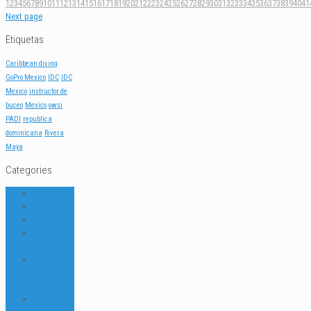
1
2
3
4
5
6
7
8
9
10
11
12
13
14
15
16
17
18
19
20
21
22
23
24
25
26
27
28
29
30
31
32
33
34
35
36
37
38
39
40
41
Next page
Etiquetas
Caribbean diving
GoPro Mexico
IDC
IDC
Mexico
instructor de
buceo
Mexico
owsi
PADI
republica
dominicana
Rivera
Maya
Categories
ACERCA DE
DIVE NEWS
DIVE TIPS
Dressel
Divers IDC
Dressel
Divers
News
Go Green