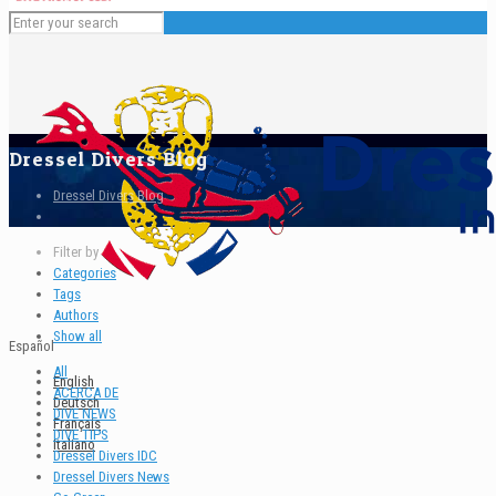
Dressel Divers Blog
Dressel Divers Blog
Filter by
Categories
Tags
Authors
Show all
Español
All
English
ACERCA DE
Deutsch
DIVE NEWS
Français
DIVE TIPS
Italiano
Dressel Divers IDC
Dressel Divers News