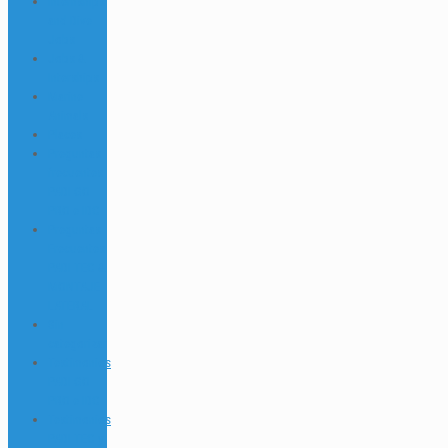
Internships
and Dive
Jobs
Jobs &
Interships
Marine
Animals
Places
Preguntas
frecuentes
PADI GO
PRO e IDC
Preguntas
Frecuentes
PADI TEC &
MONTAJE
LATERAL
Sin
categorizar
Testimonios
PADI GO
PRO e IDC
Testimonios
PADI TEC y