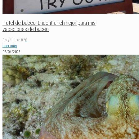
Hotel de buceo: Encontrar el mejor para mis
vacaciones de buceo
Do you like it?
0
Leer más
05/04/2023