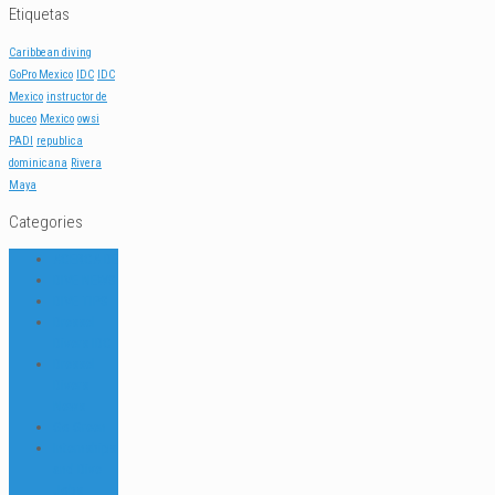
Etiquetas
Caribbean diving
GoPro Mexico
IDC
IDC
Mexico
instructor de
buceo
Mexico
owsi
PADI
republica
dominicana
Rivera
Maya
Categories
ACERCA DE
DIVE NEWS
DIVE TIPS
Dressel
Divers IDC
Dressel
Divers
News
Go Green
Internships
and Dive
Jobs