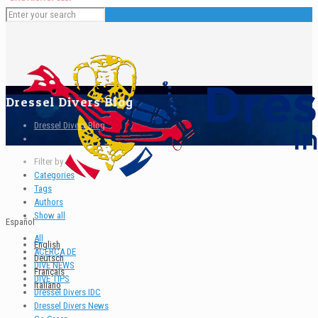
Dressel Divers Blog
Dressel Divers Blog
Filter by
Categories
Tags
Authors
Show all
Español
All
English
ACERCA DE
Deutsch
DIVE NEWS
Français
DIVE TIPS
Italiano
Dressel Divers IDC
Dressel Divers News