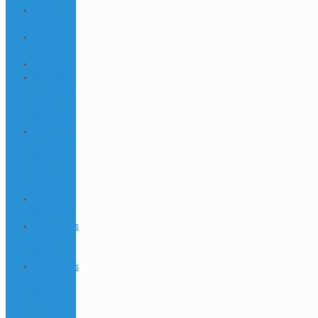
Jobs &
Interships
Marine
Animals
Places
Preguntas
frecuentes
PADI GO
PRO e IDC
Preguntas
Frecuentes
PADI TEC &
MONTAJE
LATERAL
Sin
categorizar
Testimonios
PADI GO
PRO e IDC
Testimonios
PADI TEC y
MONTAJE
LATERAL