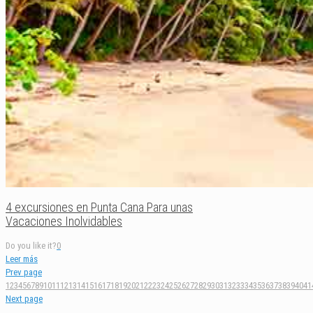
4 excursiones en Punta Cana Para unas
Vacaciones Inolvidables
Do you like it?
0
Leer más
Prev page
1
2
3
4
5
6
7
8
9
10
11
12
13
14
15
16
17
18
19
20
21
22
23
24
25
26
27
28
29
30
31
32
33
34
35
36
37
38
39
40
41
Next page