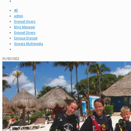
All
admin
Dressel Divers
Blog Manager
Dressel Divers
Enrique Dressel
Xinxeta Multimedia
01/03/2022