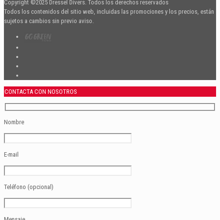
Copyright ©2025 Dressel Divers. Todos los derechos reservados
Todos los contenidos del sitio web, incluidas las promociones y los precios, están
sujetos a cambios sin previo aviso.
CONTACTA CON NOSOTROS
Nombre
E-mail
Teléfono (opcional)
Mensaje