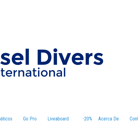
áticos
–
Go Pro
Liveaboard
–
-20%
–
Acerca De
–
Con