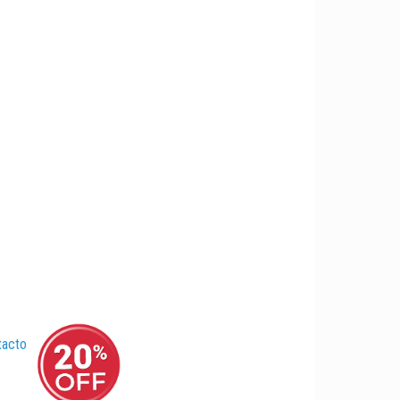
tacto
–