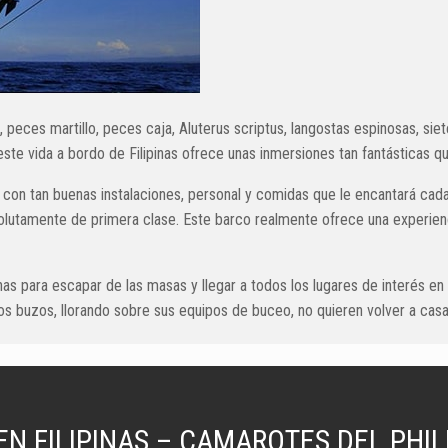
 peces martillo, peces caja, Aluterus scriptus, langostas espinosas, sie
te vida a bordo de Filipinas ofrece unas inmersiones tan fantásticas qu
on tan buenas instalaciones, personal y comidas que le encantará cada
solutamente de primera clase. Este barco realmente ofrece una experien
s para escapar de las masas y llegar a todos los lugares de interés en e
 los buzos, llorando sobre sus equipos de buceo, no quieren volver a casa
N FILIPINAS – CAMAROTES DEL PHIL