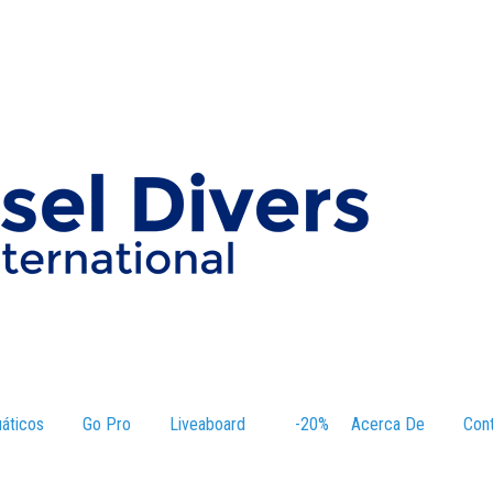
áticos
–
Go Pro
Liveaboard
–
-20%
–
Acerca De
–
Con