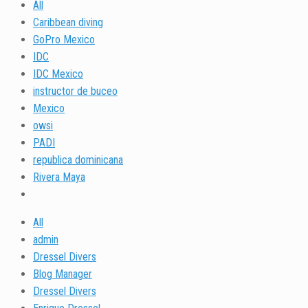
All
Caribbean diving
GoPro Mexico
IDC
IDC Mexico
instructor de buceo
Mexico
owsi
PADI
republica dominicana
Rivera Maya
All
admin
Dressel Divers
Blog Manager
Dressel Divers