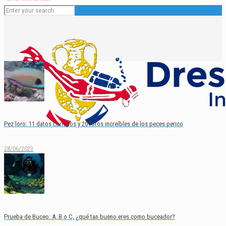
Pez loro: 11 datos curiosos y 20 fotos increíbles de los peces perico
28/06/2023
Español
English
Prueba de Buceo: A, B o C, ¿qué tan bueno eres como buceador?