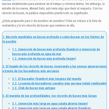
marcas establecidas para perdurar en el tiempo y volverse eterna. Sin embargo, la
estrella de los mares, Ahmed Gabr, aún tenía algo que decir al respecto. Con los
récords de buceo, la palabra «imposible» pierde todo su significado.
¿Estás preparado para ir de asombro en asombro? Echa un vistazo a la lista de
contenidos y la los récords de buceo que veremos en ella.
1. Récords mundiales en buceo profundo o cómo bucear en los límites de
lo posible
1.1. Inmersión de buceo más profunda (hombre) e Inmersión de
buceo más profunda en agua de mar
1.2. Inmersión de buceo más profunda (mujer)
2. El legado de los récords de buceo: inspirando a las nuevas generaciones
a través de los buceadores más ancianos
2.1. El buceador (hombre) más longevo del mundo
2.2. La pareja de buceadores casados más anciana (edad combinada)
2.3. Club de buceo más antiguo
3. El maratón de las profundidades: los récords de buceo más largos
3.1. Inmersión más larga en agua salada abierta (mujer)
3.2. Inmersión más larga en agua salada abierta (hombre)