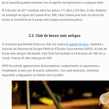
de la maravilla pueden mantener vivo el espíritu de exploración a cualquier edad.
El 4 de julio de 2017 sumaban entre los ambos 171 años y 329 días. El dúo dinámico
se sumergió en aguas de Cayman Brac, BWI, Islas Caimán para batir un récord de
buceo al convertirse en la pareja más longeva que bucea juntos.
2.3. Club de buceo más antiguo
Si te parece que Dressel Divers un club con solera al
cumplir 30 años,
espérate a
conocer las historias de Groupe Pêche et d’Etudes Sous-marines (GPES), el club de
buceo más antiguo del mundo. Este Club fue fundado el 24 de junio de 1941 en La
Ciotat, Francia, 81 años tiene ya en 2023.
GPES ha nutrido generaciones de buceadores, compartiendo su experiencia y
fomentando el amor por el mundo submarino. Con cada inmersión, continúan
inspirando y empujando los límites de lo posible.