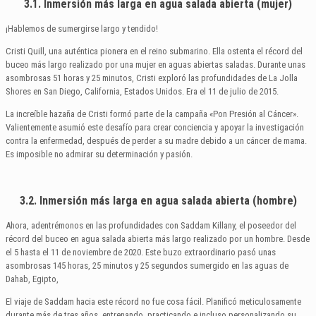
3.1. Inmersión más larga en agua salada abierta (mujer)
¡Hablemos de sumergirse largo y tendido!
Cristi Quill, una auténtica pionera en el reino submarino. Ella ostenta el récord del
buceo más largo realizado por una mujer en aguas abiertas saladas. Durante unas
asombrosas 51 horas y 25 minutos, Cristi exploró las profundidades de La Jolla
Shores en San Diego, California, Estados Unidos. Era el 11 de julio de 2015.
La increíble hazaña de Cristi formó parte de la campaña «Pon Presión al Cáncer».
Valientemente asumió este desafío para crear conciencia y apoyar la investigación
contra la enfermedad, después de perder a su madre debido a un cáncer de mama.
Es imposible no admirar su determinación y pasión.
3.2. Inmersión más larga en agua salada abierta (hombre)
Ahora, adentrémonos en las profundidades con Saddam Killany, el poseedor del
récord del buceo en agua salada abierta más largo realizado por un hombre. Desde
el 5 hasta el 11 de noviembre de 2020. Este buzo extraordinario pasó unas
asombrosas 145 horas, 25 minutos y 25 segundos sumergido en las aguas de
Dahab, Egipto,
El viaje de Saddam hacia este récord no fue cosa fácil. Planificó meticulosamente
durante más de tres años, entrenando, practicando e incluso personalizando su