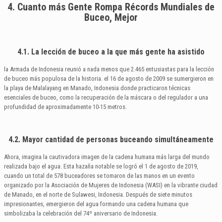
4. Cuanto más Gente Rompa Récords Mundiales de
Buceo, Mejor
4.1. La lección de buceo a la que más gente ha asistido
la Armada de Indonesia reunió a nada menos que 2.465 entusiastas para la lección
de buceo más populosa de la historia. el 16 de agosto de 2009 se sumergieron en
la playa de Malalayang en Manado, Indonesia donde practicaron técnicas
esenciales de buceo, como la recuperación de la máscara o del regulador a una
profundidad de aproximadamente 10-15 metros.
4.2. Mayor cantidad de personas buceando simultáneamente
Ahora, imagina la cautivadora imagen de la cadena humana más larga del mundo
realizada bajo el agua. Esta hazaña notable se logró el 1 de agosto de 2019,
cuando un total de 578 buceadores se tomaron de las manos en un evento
organizado por la Asociación de Mujeres de Indonesia (WASI) en la vibrante ciudad
de Manado, en el norte de Sulawesi, Indonesia. Después de siete minutos
impresionantes, emergieron del agua formando una cadena humana que
simbolizaba la celebración del 74º aniversario de Indonesia.