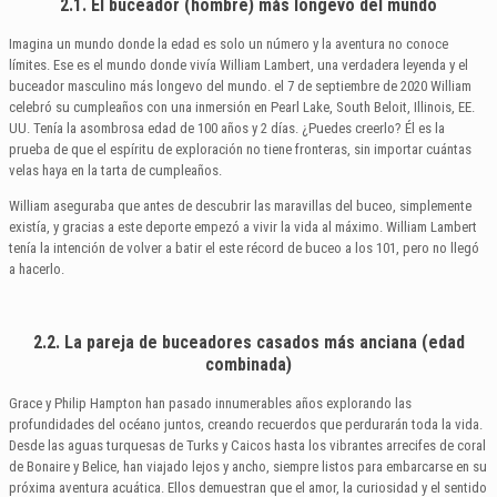
2.1. El buceador (hombre) más longevo del mundo
Imagina un mundo donde la edad es solo un número y la aventura no conoce
límites. Ese es el mundo donde vivía William Lambert, una verdadera leyenda y el
buceador masculino más longevo del mundo. el 7 de septiembre de 2020 William
celebró su cumpleaños con una inmersión en Pearl Lake, South Beloit, Illinois, EE.
UU. Tenía la asombrosa edad de 100 años y 2 días. ¿Puedes creerlo? Él es la
prueba de que el espíritu de exploración no tiene fronteras, sin importar cuántas
velas haya en la tarta de cumpleaños.
William aseguraba que antes de descubrir las maravillas del buceo, simplemente
existía, y gracias a este deporte empezó a vivir la vida al máximo. William Lambert
tenía la intención de volver a batir el este récord de buceo a los 101, pero no llegó
a hacerlo.
2.2. La pareja de buceadores casados más anciana (edad
combinada)
Grace y Philip Hampton han pasado innumerables años explorando las
profundidades del océano juntos, creando recuerdos que perdurarán toda la vida.
Desde las aguas turquesas de Turks y Caicos hasta los vibrantes arrecifes de coral
de Bonaire y Belice, han viajado lejos y ancho, siempre listos para embarcarse en su
próxima aventura acuática. Ellos demuestran que el amor, la curiosidad y el sentido