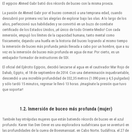
El egipcio Ahmed Gabr batió dos récords de buceo con la misma proeza.
La pasión de Ahmed Gabr por el buceo comenzó a una temprana edad, cuando
descubrió por primera vez las alegrías de explorar bajo las olas. A lo largo de los
años, perfeccionó sus habilidades y se convirtió en un buzo de combate
certificado de los Estados Unidos, ¡el único de todo Oriente Medio! Con cada
inmersión, empujó los límites de la capacidad humana, tanto mental como
físicamente, dejando una huella en la historia del buceo logrando al mismo tiempo
la inmersión de buceo más profunda jamás llevada a cabo por un hombre, que a su
vez es la inmersión de buceo más profunda en agua de mar. Por cierto, es un
embajador formador de instructores de SDI.
El oficial del Ejército Egipcio, decidió lanzarse al agua en el cautivador Mar Rojo de
Dahab, Egipto, el 18 de septiembre de 2014. Con una determinación inquebrantable,
descendió a una increíble profundidad de 332,35 metros (1.090 pies y 4,5 pulgadas)
y sólo tardó 15 minutos, regresar le llevó 13 horas. ¡Imagínate la presión que tuvo
que soportar!
1.2. Inmersión de buceo más profunda (mujer)
También hay intrépidas mujeres que están batiendo récords de buceo en el azul
profundo. Karen Van Den Oever es una exploradora sudafricana que se aventuró en
las profundidades de la cueva de Boesmansgat, en Cabo Norte, Sudáfrica, el 27 de