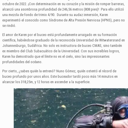
octubre de 2022. ¡Con determinación en su corazón y la misión de romper barreras,
alcanzó una asombrosa profundidad de 246,56 metros (808 pies)! Para ello utilizó
una mezcla de fondo de trimix 4/90. Durante su audaz inmersión, Karen
experimentó el conocido como Síndrome de Alta Presión Nerviosa (HPNS), pero no
se rindió.
El amor de Karen por el buceo está profundamente arraigado en su formación
científica, habiéndose graduado de la reconocida Universidad de Witwatersrand en
Johannesburgo, Sudáfrica. No solo es instructora de buceo CMAS, sino también
ex miembro del Club Subacuático de la Universidad. Con sus increíbles logros,
Karen ha demostrado que el límite no es el cielo, sino las impresionantes
profundidades del océano.
Por cierto, ¿sabes quién la entrenó? Nuno Gómez, quién ostentó el récord de
buceo profundo por unos años. Este buceador tardó poco más 14 minutos en
alcanzar los 318,25m, y 12 horas en ascender a la superficie.