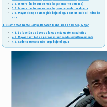
3.3. Inmersión de buceo más larga (entorno cerrado)
3.4. Inmersión de buceo más larga en agua dulce abierta
3.5. Mayor tiempo sumergido bajo el agua con un solo cilindro de
aire
4. Cuanto más Gente Rompa Récords Mundiales de Buceo, Mejor
4.1. La lección de buceo a la que más gente ha asistido
4.2. Mayor cantidad de personas buceando simultáneamente
4.3. Cadena humana más larga bajo el agua