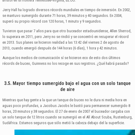
Bristol en la frontera Tennessee-Virginia, EE.UU.
Jerry Hall ha logrado diversos récords mundiales en tiempo de inmersión. En 2002,
se mantuvo sumergido durante 71 horas, 39 minutos y 40 segundos. En 2004,
superó su propio récord con 120 horas, 1 minuto y 9 segundos.
Tuvieron que pasar 7 años para que otro buceador estadounidense, Allen Sherrod,
lo superara en 2011, pero Jerry no se rindió y se concentró en recuperar el récord
en 2013. Sus planes se hicieron realidad a las 13:42 del viernes 2 de agosto de
2013, cuando emergió después de 144 horas (6 días), 1 hora y 42 minutos.
Aunque los medios de comunicación sí se hicieron eco de esto dos últimos
récords de buceo, Guinness no los recoge en sus registros. ¿Qué habrá pasado?
3.5. Mayor tiempo sumergido bajo el agua con un solo tanque
de aire
Mientras que hay gente a la que un tanque de buceo no le dura ni media hora en
aguas poco profundas, a Jacobus Jacobs le bastó para permanecer sumergido 8
horas, 20 minutos y 38 segundos. El 27 de enero de 2007 el buceador cargaba con
un solo tanque de 12 litros cuando se sumergió en el All About Scuba, Rustenburg,
Sudáfrica. Estamos seguros que sólo metió la cabeza debajo del la superficie.