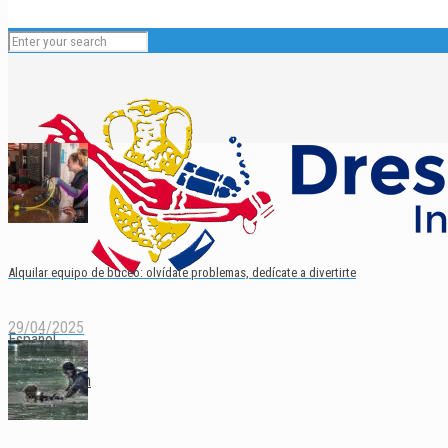
Alquilar equipo de buceo: olvídate problemas, dedícate a divertirte
29/04/2025
Español
English