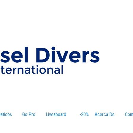
áticos
–
Go Pro
Liveaboard
–
-20%
–
Acerca De
–
Con