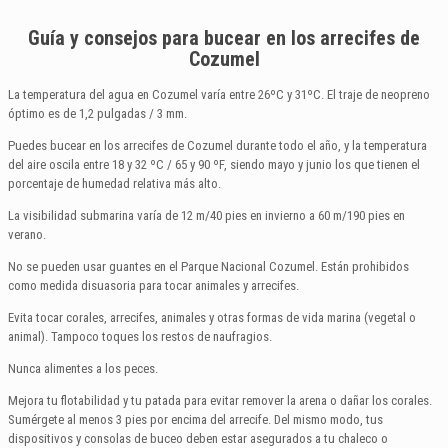
Guía y consejos para bucear en los arrecifes de
Cozumel
La temperatura del agua en Cozumel varía entre 26ºC y 31ºC. El traje de neopreno
óptimo es de 1,2 pulgadas / 3 mm.
Puedes bucear en los arrecifes de Cozumel durante todo el año, y la temperatura
del aire oscila entre 18 y 32 ºC / 65 y 90 ºF, siendo mayo y junio los que tienen el
porcentaje de humedad relativa más alto.
La visibilidad submarina varía de 12 m/40 pies en invierno a 60 m/190 pies en
verano.
No se pueden usar guantes en el Parque Nacional Cozumel. Están prohibidos
como medida disuasoria para tocar animales y arrecifes.
Evita tocar corales, arrecifes, animales y otras formas de vida marina (vegetal o
animal). Tampoco toques los restos de naufragios.
Nunca alimentes a los peces.
Mejora tu flotabilidad y tu patada para evitar remover la arena o dañar los corales.
Sumérgete al menos 3 pies por encima del arrecife. Del mismo modo, tus
dispositivos y consolas de buceo deben estar asegurados a tu chaleco o