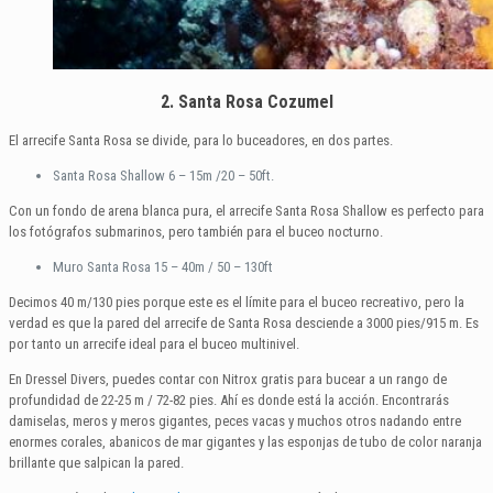
2. Santa Rosa Cozumel
El arrecife Santa Rosa se divide, para lo buceadores, en dos partes.
Santa Rosa Shallow 6 – 15m /20 – 50ft.
Con un fondo de arena blanca pura, el arrecife Santa Rosa Shallow es perfecto para
los fotógrafos submarinos, pero también para el buceo nocturno.
Muro Santa Rosa 15 – 40m / 50 – 130ft
Decimos 40 m/130 pies porque este es el límite para el buceo recreativo, pero la
verdad es que la pared del arrecife de Santa Rosa desciende a 3000 pies/915 m. Es
por tanto un arrecife ideal para el buceo multinivel.
En Dressel Divers, puedes contar con Nitrox gratis para bucear a un rango de
profundidad de 22-25 m / 72-82 pies. Ahí es donde está la acción. Encontrarás
damiselas, meros y meros gigantes, peces vacas y muchos otros nadando entre
enormes corales, abanicos de mar gigantes y las esponjas de tubo de color naranja
brillante que salpican la pared.