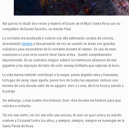
Así que no lo dudó dos veces y reservó el buceo en el Muro Santa Rosa con su
compañero de buceo favorito, su marido Paul.
La corriente era moderada y volaron con ella admirando corales de colores,
atravesando
túneles
y descansando de vez en cuando en áreas con grandes
voladizos para esconderse de la corriente durante el camino. En una de esas
ocasiones a Loise se le ocurrió mirar hacia arriba. Quedó completamente
impresionada. En un contraluz mágico admiró los hermosos abanicos de mar
gigantes y las esponjas de tubo de color naranja brillante que salpican el muro.
La vida marina también contribuyó a la magia: peces ángeles reina y franceses,
tortugas de carey, rayas águila, peces loro de todas las especies. Incluso una
morena de cola dorada salió de su agujero: miró a Loise, abrió la boca y saludó a
la pareja.
Sin embargo, Loise cuenta otra historia. Dice: «Esa morena me hechizó para que
volviera a visitarla».
Tal vez sea cierto, tal vez sea sólo una excusa; el caso es que Loise y su marido
vuelven a Cozumel todos los años, y siempre, siempre, siempre se sumergen en la
Santa Pared de Rosa.