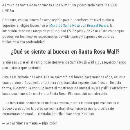
-El muro de Santa Rosa comienza a los 50 ft/ 15m y desciende hasta los 3000
ft/915m.
Por tanto, es una inmersión aconsejable para buceadores de nivel medio o
superior. Si eliges bucear en el
Muro de Santa Rosa con Dressel Divers
, la
inmersión tiene este rango de profundidad (72-82 pies / 22-25 m.) Esto es porque
puedes ver los mejores especímenes de vida marina y esponjas de colores
brillantes a esa profundidad.
¿Qué se siente al bucear en Santa Rosa Wall?
Si deseas volar en el vertiginoso desnivel de Santa Rosa Wall sigue leyendo, tengo
una historia que contarte.
Esta es la historia de Loise. Ella se enamoró del buceo hace muchos años, así que
cuando vino a Cozumel por primera vez, buscaba experiencias únicas. De esta
forma, el destino la condujo hasta el mostrador de Dressel Divers y allí le ofrecieron
hacer una inmersión en el muro Santa Rosa. Ella escuchó con atención.
─ La inmersión comienza en un área arenosa, pero a medida que avanzas en el
buceo verás como la pared se inclina dramáticamente en una profusión de
estructuras de coral. ─ Contaba aquella Relaciones Publicas.
─ ¡Wow! Suena a magia ─ Dijo Robin.