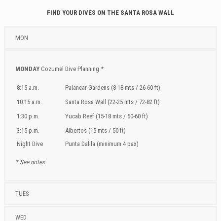
FIND YOUR DIVES ON THE SANTA ROSA WALL
MON
MONDAY
Cozumel Dive Planning *
8:15 a.m.
Palancar Gardens (8-18 mts / 26-60 ft)
10:15 a.m.
Santa Rosa Wall (22-25 mts / 72-82 ft)
1:30 p.m.
Yucab Reef (15-18 mts / 50-60 ft)
3:15 p.m.
Albertos (15 mts / 50 ft)
Night Dive
Punta Dalila (minimum 4 pax)
* See notes
TUES
WED