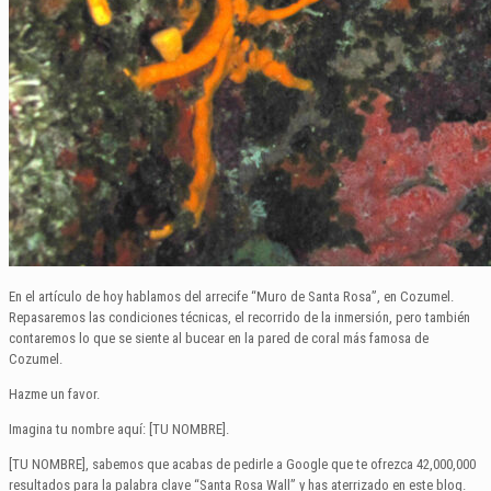
En el artículo de hoy hablamos del arrecife “Muro de Santa Rosa”, en Cozumel.
Repasaremos las condiciones técnicas, el recorrido de la inmersión, pero también
contaremos lo que se siente al bucear en la pared de coral más famosa de
Cozumel.
Hazme un favor.
Imagina tu nombre aquí: [TU NOMBRE].
[TU NOMBRE], sabemos que acabas de pedirle a Google que te ofrezca 42,000,000
resultados para la palabra clave “Santa Rosa Wall” y has aterrizado en este blog.