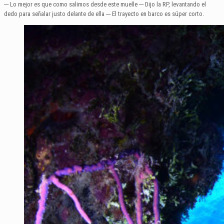
─ Lo mejor es que como salimos desde este muelle ─ Dijo la RP, levantando el
dedo para señalar justo delante de ella ─ El trayecto en barco es súper corto.