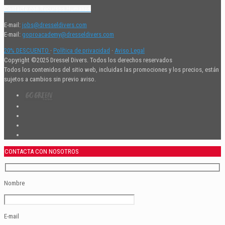
Contacte con Recursos Humanos
E-mail:
jobs@dresseldivers.com
E-mail:
goproacademy@dresseldivers.com
20% DESCUENTO
·
Política de privacidad
·
Aviso Legal
Copyright ©2025 Dressel Divers. Todos los derechos reservados
Todos los contenidos del sitio web, incluidas las promociones y los precios, están
sujetos a cambios sin previo aviso.
CONTACTA CON NOSOTROS
Nombre
E-mail