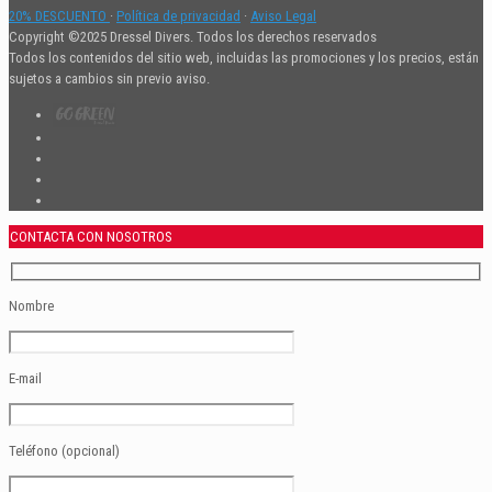
20% DESCUENTO
·
Política de privacidad
·
Aviso Legal
Copyright ©2025 Dressel Divers. Todos los derechos reservados
Todos los contenidos del sitio web, incluidas las promociones y los precios, están
sujetos a cambios sin previo aviso.
CONTACTA CON NOSOTROS
Nombre
E-mail
Teléfono (opcional)