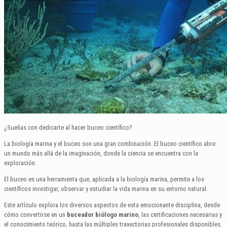
¿Sueñas con dedicarte al hacer buceo científico?
La biología marina y el buceo son una gran combinación. El buceo científico abre
un mundo más allá de la imaginación, donde la ciencia se encuentra con la
exploración.
El buceo es una herramienta que, aplicada a la biología marina, permite a los
científicos investigar, observar y estudiar la vida marina en su entorno natural.
Este artículo explora los diversos aspectos de esta emocionante disciplina, desde
cómo convertirse en un
buceador biólogo marino
, las certificaciones necesarias y
el conocimiento teórico, hasta las múltiples trayectorias profesionales disponibles.