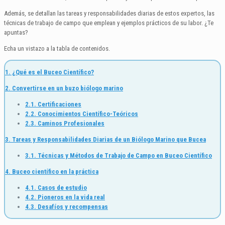
Además, se detallan las tareas y responsabilidades diarias de estos expertos, las
técnicas de trabajo de campo que emplean y ejemplos prácticos de su labor. ¿Te
apuntas?
Echa un vistazo a la tabla de contenidos.
1. ¿Qué es el Buceo Científico?
2. Convertirse en un buzo biólogo marino
2.1. Certificaciones
2.2. Conocimientos Científico-Teóricos
2.3. Caminos Profesionales
3. Tareas y Responsabilidades Diarias de un Biólogo Marino que Bucea
3.1. Técnicas y Métodos de Trabajo de Campo en Buceo Científico
4. Buceo científico en la práctica
4.1. Casos de estudio
4.2. Pioneros en la vida real
4.3. Desafíos y recompensas