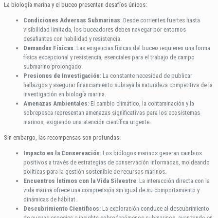
La biología marina y el buceo presentan desafíos únicos:
Condiciones Adversas Submarinas
: Desde corrientes fuertes hasta
visibilidad limitada, los buceadores deben navegar por entornos
desafiantes con habilidad y resistencia.
Demandas Físicas
: Las exigencias físicas del buceo requieren una forma
física excepcional y resistencia, esenciales para el trabajo de campo
submarino prolongado.
Presiones de Investigación
: La constante necesidad de publicar
hallazgos y asegurar financiamiento subraya la naturaleza competitiva de la
investigación en biología marina.
Amenazas Ambientales
: El cambio climático, la contaminación y la
sobrepesca representan amenazas significativas para los ecosistemas
marinos, exigiendo una atención científica urgente.
Sin embargo, las recompensas son profundas:
Impacto en la Conservación
: Los biólogos marinos generan cambios
positivos a través de estrategias de conservación informadas, moldeando
políticas para la gestión sostenible de recursos marinos.
Encuentros Íntimos con la Vida Silvestre
: La interacción directa con la
vida marina ofrece una comprensión sin igual de su comportamiento y
dinámicas de hábitat.
Descubrimiento Científicos
: La exploración conduce al descubrimiento
de nuevas especies e insights sobre fenómenos submarinos, avanzando en