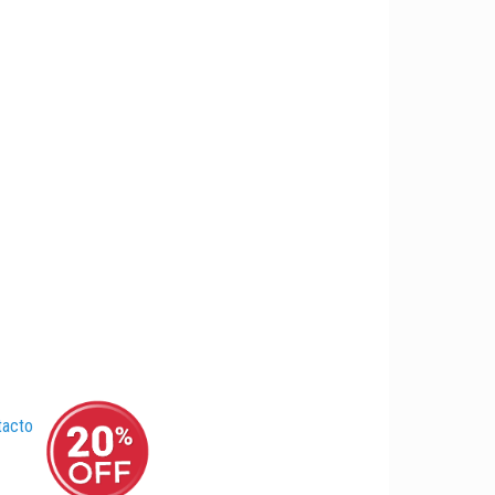
tacto
–