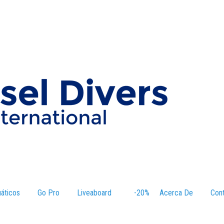
áticos
–
Go Pro
Liveaboard
–
-20%
–
Acerca De
–
Con