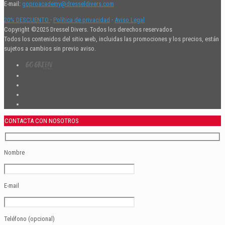
E-mail:
goproacademy@dresseldivers.com
20% DESCUENTO
·
Política de privacidad
·
Aviso Legal
Copyright ©2025 Dressel Divers. Todos los derechos reservados
Todos los contenidos del sitio web, incluidas las promociones y los precios, están
sujetos a cambios sin previo aviso.
CONTACTA CON NOSOTROS
Nombre
E-mail
Teléfono (opcional)