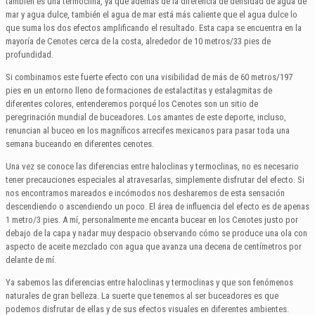
también es una termoclina, ya que además de la diferencia de densidad de agua de
mar y agua dulce, también el agua de mar está más caliente que el agua dulce lo
que suma los dos efectos amplificando el resultado. Esta capa se encuentra en la
mayoría de Cenotes cerca de la costa, alrededor de 10 metros/33 pies de
profundidad.
Si combinamos este fuerte efecto con una visibilidad de más de 60 metros/197
pies en un entorno lleno de formaciones de estalactitas y estalagmitas de
diferentes colores, entenderemos porqué los Cenotes son un sitio de
peregrinación mundial de buceadores. Los amantes de este deporte, incluso,
renuncian al buceo en los magníficos arrecifes mexicanos para pasar toda una
semana buceando en diferentes cenotes.
Una vez se conoce las diferencias entre haloclinas y termoclinas, no es necesario
tener precauciones especiales al atravesarlas, simplemente disfrutar del efecto. Si
nos encontramos mareados e incómodos nos desharemos de esta sensación
descendiendo o ascendiendo un poco. El área de influencia del efecto es de apenas
1 metro/3 pies. A mí, personalmente me encanta bucear en los Cenotes justo por
debajo de la capa y nadar muy despacio observando cómo se produce una ola con
aspecto de aceite mezclado con agua que avanza una decena de centímetros por
delante de mí.
Ya sabemos las diferencias entre haloclinas y termoclinas y que son fenómenos
naturales de gran belleza. La suerte que tenemos al ser buceadores es que
podemos disfrutar de ellas y de sus efectos visuales en diferentes ambientes.