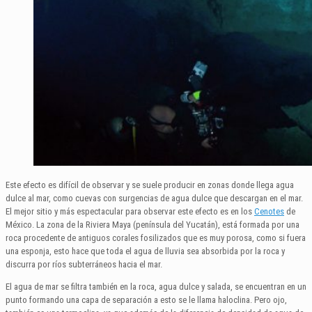
Este efecto es difícil de observar y se suele producir en zonas donde llega agua
dulce al mar, como cuevas con surgencias de agua dulce que descargan en el mar.
El mejor sitio y más espectacular para observar este efecto es en los
Cenotes
de
México. La zona de la Riviera Maya (península del Yucatán), está formada por una
roca procedente de antiguos corales fosilizados que es muy porosa, como si fuera
una esponja, esto hace que toda el agua de lluvia sea absorbida por la roca y
discurra por ríos subterráneos hacia el mar.
El agua de mar se filtra también en la roca, agua dulce y salada, se encuentran en un
punto formando una capa de separación a esto se le llama haloclina. Pero ojo,