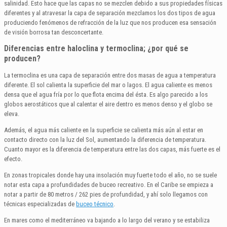
salinidad. Esto hace que las capas no se mezclen debido a sus propiedades físicas
diferentes y al atravesar la capa de separación mezclamos los dos tipos de agua
produciendo fenómenos de refracción de la luz que nos producen esa sensación
de visión borrosa tan desconcertante.
Diferencias entre haloclina y termoclina; ¿por qué se
producen?
La termoclina es una capa de separación entre dos masas de agua a temperatura
diferente. El sol calienta la superficie del mar o lagos. El agua caliente es menos
densa que el agua fría por lo que flota encima del ésta. Es algo parecido a los
globos aerostáticos que al calentar el aire dentro es menos denso y el globo se
eleva.
Además, el agua más caliente en la superficie se calienta más aún al estar en
contacto directo con la luz del Sol, aumentando la diferencia de temperatura.
Cuanto mayor es la diferencia de temperatura entre las dos capas, más fuerte es el
efecto.
En zonas tropicales donde hay una insolación muy fuerte todo el año, no se suele
notar esta capa a profundidades de buceo recreativo. En el Caribe se empieza a
notar a partir de 80 metros / 262 pies de profundidad, y ahí solo llegamos con
técnicas especializadas de
buceo técnico
.
En mares como el mediterráneo va bajando a lo largo del verano y se estabiliza