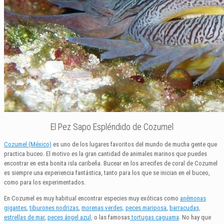
El Pez Sapo Espléndido de Cozumel
Cozumel (México)
es uno de los lugares favoritos del mundo de mucha gente que
practica buceo. El motivo es la gran cantidad de animales marinos que puedes
encontrar en esta bonita isla caribeña. Bucear en los arrecifes de coral de Cozumel
es siempre una experiencia fantástica, tanto para los que se inician en el buceo,
como para los experimentados.
En Cozumel es muy habitual encontrar especies muy exóticas como
anémonas
gigantes
,
tiburones nodrizas
,
morenas verdes,
peces mariposa
,
barracudas,
estrellas de mar
,
peces ángel azul,
o las famosas
tortugas caguama
. No hay que