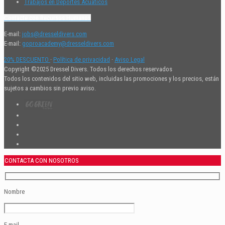
Trabajos en Deportes Acuaticos
Contacte con Recursos Humanos
E-mail:
jobs@dresseldivers.com
E-mail:
goproacademy@dresseldivers.com
20% DESCUENTO
·
Política de privacidad
·
Aviso Legal
Copyright ©2025 Dressel Divers. Todos los derechos reservados
Todos los contenidos del sitio web, incluidas las promociones y los precios, están
sujetos a cambios sin previo aviso.
CONTACTA CON NOSOTROS
Nombre
E-mail