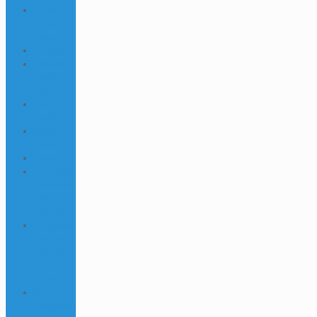
Dressel
Divers
News
Go Green
Internships
and Dive
Jobs
Jobs &
Interships
Marine
Animals
Places
Preguntas
frecuentes
PADI GO
PRO e IDC
Preguntas
Frecuentes
PADI TEC &
MONTAJE
LATERAL
Sin
categorizar