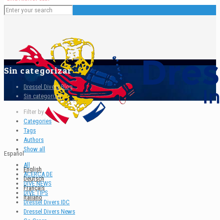
Sin categorizar
Dressel Divers Blog
Sin categorizar
Filter by
Categories
Tags
Authors
Show all
Español
All
English
ACERCA DE
Deutsch
DIVE NEWS
Français
DIVE TIPS
Italiano
Dressel Divers IDC
Dressel Divers News