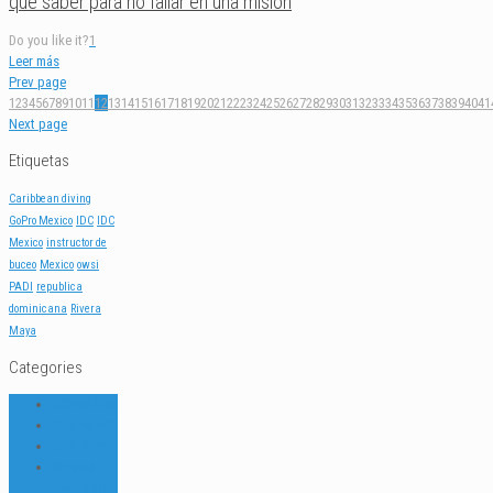
que saber para no fallar en una misión
Do you like it?
1
Leer más
Prev page
1
2
3
4
5
6
7
8
9
10
11
12
13
14
15
16
17
18
19
20
21
22
23
24
25
26
27
28
29
30
31
32
33
34
35
36
37
38
39
40
41
Next page
Etiquetas
Caribbean diving
GoPro Mexico
IDC
IDC
Mexico
instructor de
buceo
Mexico
owsi
PADI
republica
dominicana
Rivera
Maya
Categories
ACERCA DE
DIVE NEWS
DIVE TIPS
Dressel
Divers IDC