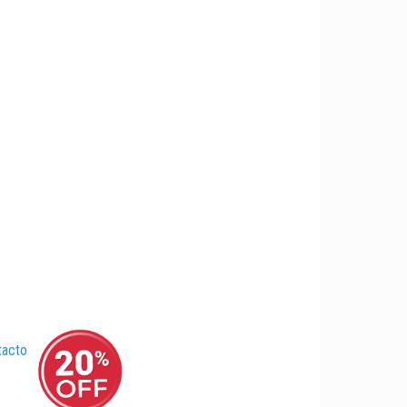
tacto
–