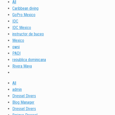
All
Caribbean diving
GoPro Mexico
IDC
IDC Mexico
instructor de buceo
Mexico
owsi
PADI
republica dominicana
Rivera Maya
All
admin
Dressel Divers
Blog Manager
Dressel Divers