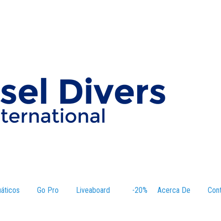
áticos
–
Go Pro
Liveaboard
–
-20%
–
Acerca De
–
Con