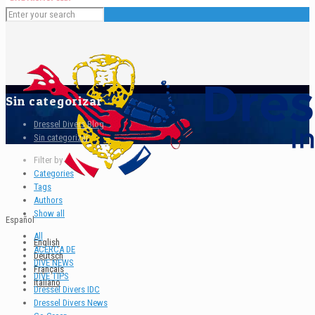
Sin categorizar
Dressel Divers Blog
Sin categorizar
Filter by
Categories
Tags
Authors
Show all
Español
All
English
ACERCA DE
Deutsch
DIVE NEWS
Français
DIVE TIPS
Italiano
Dressel Divers IDC
Dressel Divers News