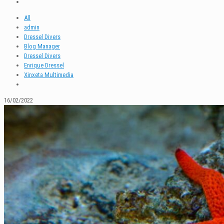
All
admin
Dressel Divers
Blog Manager
Dressel Divers
Enrique Dressel
Xinxeta Multimedia
16/02/2022