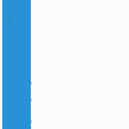
Interships
Marine
Animals
Places
Preguntas
frecuentes
PADI GO
PRO e IDC
Preguntas
Frecuentes
PADI TEC &
MONTAJE
LATERAL
Sin
categorizar
Testimonios
PADI GO
PRO e IDC
Testimonios
PADI TEC y
MONTAJE
LATERAL
Testimonios
PRÁCTICAS