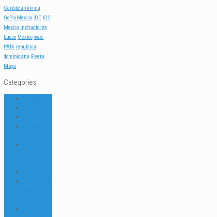
Caribbean diving
GoPro Mexico
IDC
IDC
Mexico
instructor de
buceo
Mexico
owsi
PADI
republica
dominicana
Rivera
Maya
Categories
ACERCA DE
DIVE NEWS
DIVE TIPS
Dressel
Divers IDC
Dressel
Divers
News
Go Green
Internships
and Dive
Jobs
Jobs &