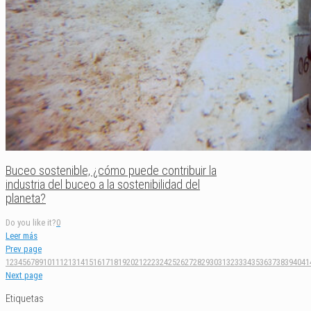
Buceo sostenible, ¿cómo puede contribuir la
industria del buceo a la sostenibilidad del
planeta?
Do you like it?
0
Leer más
Prev page
1
2
3
4
5
6
7
8
9
10
11
12
13
14
15
16
17
18
19
20
21
22
23
24
25
26
27
28
29
30
31
32
33
34
35
36
37
38
39
40
41
Next page
Etiquetas