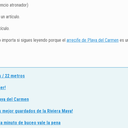
encio atronador)
un artículo.
ículo.
o importa si sigues leyendo porque el
arrecife de Playa del Carmen
es un
s / 22 metros
er!
laya del Carmen
s mejor guardados de la Riviera Maya!
da minuto de buceo vale la pena