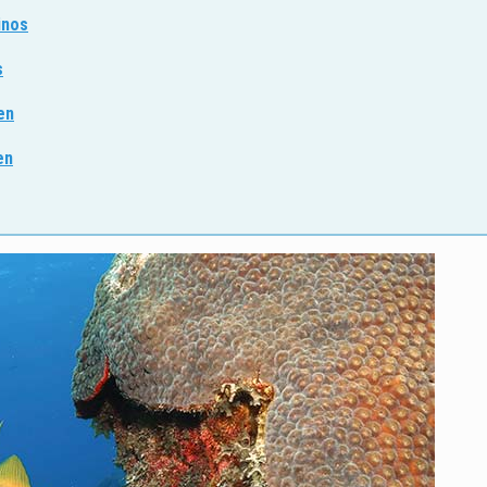
inos
s
en
en