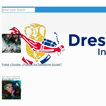
Fumar y bucear: ¿Pueden los fumadores bucear?
01/02/2023
Español
English