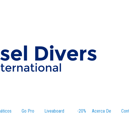
áticos
–
Go Pro
Liveaboard
–
-20%
–
Acerca De
–
Con