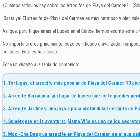
¿Cuántos artículos hay sobre los Arrecifes de Playa del Carmen?… (Sil
¡Basta ya! El arrecife de Playa del Carmen es muy hermoso y bien vale 
Así que, para ti que amas el buceo en el Caribe, hemos escrito este art
No importa si eres principiante, buzo certificado o avanzado. Tampoc
conoces. Este es tu artículo.
Echa un vistazo a la tabla de contenido:
1. Tortugas, el arrecife más popular de Playa del Carmen 70 pie
2. Arrecife Barracuda: ¡un lugar de buceo que no te puedes perd
3. Arrecife Jardines: una joya a poca profundidad cerquita de P
4. Sumérgete en la aventura: ¡Mama Viña es uno de los secreto
5. Moc -Che Deep un arrecife en Playa del Carmen en el que ca