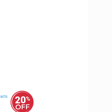
tacto
–