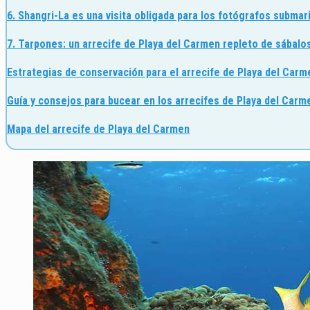
6. Shangri-La es una visita obligada para los fotógrafos submar
7. Tarpones:
un
arrecife de Playa del Carmen repleto
de sábalo
Estrategias de conservación para el arrecife de Playa del Carm
Guía y consejos para bucear en los arrecifes de Playa del Carm
Mapa del arrecife de Playa del Carmen