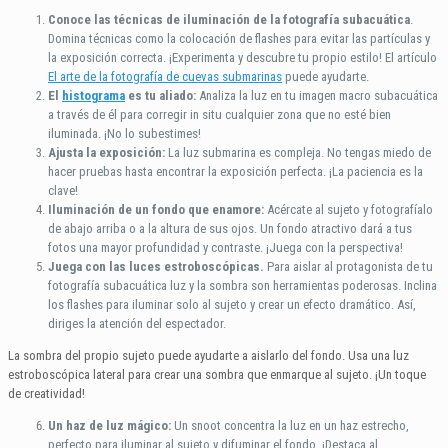
Conoce las técnicas de iluminación de la fotografía subacuática
.
Domina técnicas como la colocación de flashes para evitar las partículas y
la exposición correcta. ¡Experimenta y descubre tu propio estilo! El artículo
El arte de la fotografía de cuevas submarinas
puede ayudarte.
El
histograma
es tu aliado:
Analiza la luz en tu imagen macro subacuática
a través de él para corregir in situ cualquier zona que no esté bien
iluminada. ¡No lo subestimes!
Ajusta la exposición:
La luz submarina es compleja. No tengas miedo de
hacer pruebas hasta encontrar la exposición perfecta. ¡La paciencia es la
clave!
Iluminación de un fondo que enamore:
Acércate al sujeto y fotografíalo
de abajo arriba o a la altura de sus ojos. Un fondo atractivo dará a tus
fotos una mayor profundidad y contraste. ¡Juega con la perspectiva!
Juega con las luces estroboscópicas.
Para aislar al protagonista de tu
fotografía subacuática luz y la sombra son herramientas poderosas. Inclina
los flashes para iluminar solo al sujeto y crear un efecto dramático. Así,
diriges la atención del espectador.
La sombra del propio sujeto puede ayudarte a aislarlo del fondo. Usa una luz
estroboscópica lateral para crear una sombra que enmarque al sujeto. ¡Un toque
de creatividad!
Un haz de luz mágico:
Un snoot concentra la luz en un haz estrecho,
perfecto para iluminar al sujeto y difuminar el fondo. ¡Destaca al