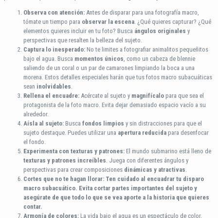
Observa con atención:
Antes de disparar para una fotografía macro,
tómate un tiempo para
observar la escena
. ¿Qué quieres capturar? ¿Qué
elementos quieres incluir en tu foto? Busca
ángulos originales
y
perspectivas que resalten la belleza del sujeto.
Captura lo inesperado:
No te limites a fotografiar animalitos pequeñitos
bajo el agua. Busca
momentos únicos
, como un cabeza de blennie
saliendo de un coral o un par de camarones limpiando la boca a una
morena. Estos detalles especiales harán que tus fotos macro subacuáticas
sean
inolvidables
.
Rellena el encuadre:
Acércate al sujeto y
magnifícalo
para que sea el
protagonista de la foto macro. Evita dejar demasiado espacio vacío a su
alrededor.
Aísla al sujeto:
Busca
fondos limpios
y sin distracciones para que el
sujeto destaque. Puedes utilizar una
apertura reducida
para desenfocar
el fondo.
Experimenta con texturas y patrones:
El mundo submarino está lleno de
texturas y patrones increíbles
. Juega con diferentes ángulos y
perspectivas para crear composiciones
dinámicas y atractivas
.
Cortes que no te hagan llorar: Ten cuidado al encuadrar tu disparo
macro subacuático. Evita cortar partes importantes del sujeto y
asegúrate de que todo lo que se vea aporte a la historia que quieres
contar.
Armonía de colores:
La vida bajo el agua es un espectáculo de color.