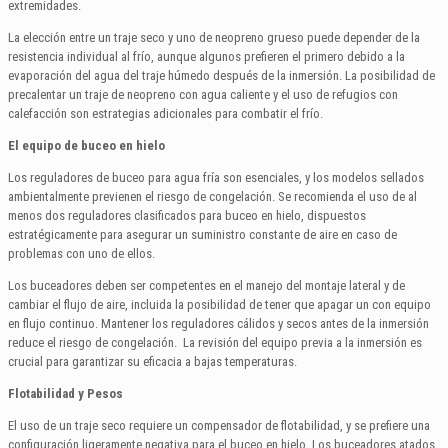
extremidades.
La elección entre un traje seco y uno de neopreno grueso puede depender de la
resistencia individual al frío, aunque algunos prefieren el primero debido a la
evaporación del agua del traje húmedo después de la inmersión. La posibilidad de
precalentar un traje de neopreno con agua caliente y el uso de refugios con
calefacción son estrategias adicionales para combatir el frío.
El e
quipo de b
uceo en hielo
Los reguladores de buceo para agua fría son esenciales, y los modelos sellados
ambientalmente previenen el riesgo de congelación. Se recomienda el uso de al
menos dos reguladores clasificados para buceo en hielo, dispuestos
estratégicamente para asegurar un suministro constante de aire en caso de
problemas con uno de ellos.
Los buceadores deben ser competentes en el manejo del montaje lateral y de
cambiar el flujo de aire, incluida la posibilidad de tener que apagar un con equipo
en flujo continuo. Mantener los reguladores cálidos y secos antes de la inmersión
reduce el riesgo de congelación. La revisión del equipo previa a la inmersión es
crucial para garantizar su eficacia a bajas temperaturas.
Flotabilidad y Pesos
El uso de un traje seco requiere un compensador de flotabilidad, y se prefiere una
configuración ligeramente negativa para el buceo en hielo. Los buceadores atados,