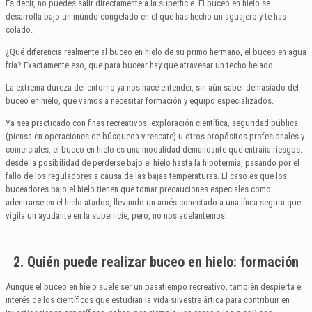
Es decir, no puedes salir directamente a la superficie. El buceo en hielo se
desarrolla bajo un mundo congelado en el que has hecho un aguajero y te has
colado.
¿Qué diferencia realmente al buceo en hielo de su primo hermano, el buceo en agua
fría? Exactamente eso, que para bucear hay que atravesar un techo helado.
La extrema dureza del entorno ya nos hace entender, sin aún saber demasiado del
buceo en hielo, que vamos a necesitar formación y equipo especializados.
Ya sea practicado con fines recreativos, exploración científica, seguridad pública
(piensa en operaciones de búsqueda y rescate) u otros propósitos profesionales y
comerciales, el buceo en hielo es una modalidad demandante que entraña riesgos:
desde la posibilidad de perderse bajo el hielo hasta la hipotermia, pasando por el
fallo de los reguladores a causa de las bajas temperaturas. El caso es que los
buceadores bajo el hielo tienen que tomar precauciones especiales como
adentrarse en el hielo atados, llevando un arnés conectado a una línea segura que
vigila un ayudante en la superficie, pero, no nos adelantemos.
2. Quién puede realizar buceo en hielo: formación
Aunque el buceo en hielo suele ser un pasatiempo recreativo, también despierta el
interés de los científicos que estudian la vida silvestre ártica para contribuir en