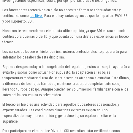
investigaciones específicas, sobre, por ejemplo: las orcas o los pingüinos.
Los buceadores recreativos en hielo no necesitan formarse adecuadamente y
certificarse como
Ice Diver.
Para ello hay varias agencias que lo imparten. PADI, SSI
y por supuesto, SDI.
Nosotros te recomendamos elegir esta última opción, ya que SDI es una agencia
certificadora que nació de TDI y que cuenta con una dilatada experiencia en buceo
técnico.
Los cursos de buceo en hielo, con instructores profesionales, te prepararán para
enfrentar los desafíos de esta disciplina.
Algunos riesgos incluyen la congelación del regulador, estos cursos, te ayudarán a
evitarlo y sabrás cómo actuar. Por supuesto, la adaptación a las bajas
temperaturas mediante el uso de un traje seco es otro tema a estudiar. Este último,
a diferencia de los trajes húmedos, mantiene tu cuerpo completamente seco,
llevando tu ropa debajo. Aunque pueden ser voluminosos, familiarizarte con ellos
antes del buceo es una excelente idea.
El buceo en hielo es una actividad para aquellos buceadores apasionados y
experimentados. Las condiciones climáticas extremas exigen equipo
especializado, mayor preparación y, generalmente, un equipo auxiliar en la
superficie.
Para participara en el curso Ice Diver de SDi necesitas estar certificado como