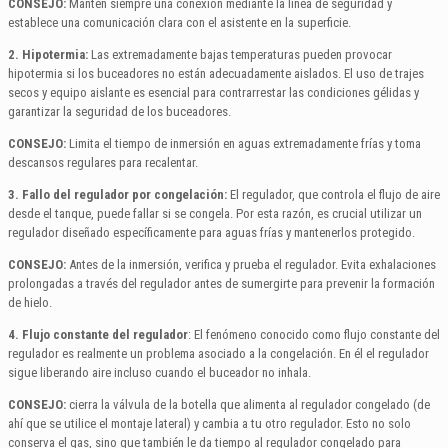
CONSEJO:
Mantén siempre una conexión mediante la línea de seguridad y
establece una comunicación clara con el asistente en la superficie.
2. Hipotermia:
Las extremadamente bajas temperaturas pueden provocar
hipotermia si los buceadores no están adecuadamente aislados. El uso de trajes
secos y equipo aislante es esencial para contrarrestar las condiciones gélidas y
garantizar la seguridad de los buceadores.
CONSEJO:
Limita el tiempo de inmersión en aguas extremadamente frías y toma
descansos regulares para recalentar.
3. Fallo del regulador por congelación:
El regulador, que controla el flujo de aire
desde el tanque, puede fallar si se congela. Por esta razón, es crucial utilizar un
regulador diseñado específicamente para aguas frías y mantenerlos protegido.
CONSEJO:
Antes de la inmersión, verifica y prueba el regulador. Evita exhalaciones
prolongadas a través del regulador antes de sumergirte para prevenir la formación
de hielo.
4. Flujo constante del regulador
: El fenómeno conocido como flujo constante del
regulador es realmente un problema asociado a la congelación. En él el regulador
sigue liberando aire incluso cuando el buceador no inhala.
CONSEJO:
cierra la válvula de la botella que alimenta al regulador congelado (de
ahí que se utilice el montaje lateral) y cambia a tu otro regulador. Esto no solo
conserva el gas, sino que también le da tiempo al regulador congelado para