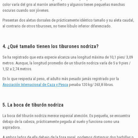
color varía del gris al marrón amarillento y algunos tienen pequeñas manchas
oscuras cuando son jóvenes.
Presentan dos aletas dorsales de prácticamente idéntico tamaño y su aleta caudal,
al contrario de otros tiburones, no tiene lóbulo inferior diferenciado.
4. ¿Qué tamaño tienen los tiburones nodriza?
Se ha registrado que esta especie alcanza una longitud máxima de 10,1 pies/ 3,09
metros. Aunque, la longitud promedio de un tiburón nodriza varía de 5 a 9 pies /
1,52 a 2,74 metros.
En lo que respecta al peso, el adulto más pesado jamás registrado por la
Asociación Internacional de Caza y Pesca
pesaba 120 kg/ 263,8 libras.
5. La boca de tiburón nodriza
La boca del tiburón nodriza merece especial atención. Es pequeña, se encuentra
debajo de la cabeza, prácticamente pegada al suelo y funciona como una
aspiradora.
A ambos lados de ella debajo de la fosa nasal, podemos distinguir dos barbillas o