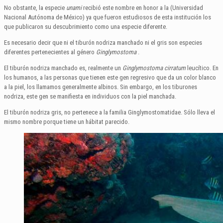
No obstante, la especie
unami
recibió este nombre en honor a la (Universidad
Nacional Autónoma de México) ya que fueron estudiosos de esta institución los
que publicaron su descubrimiento como una especie diferente.
Es necesario decir que ni el tiburón nodriza manchado ni el gris son especies
diferentes pertenecientes al género
Ginglymostoma
.
El tiburón nodriza manchado es, realmente un
Ginglymostoma
cirratum
leucítico. En
los humanos, a las personas que tienen este gen regresivo que da un color blanco
a la piel, los llamamos generalmente albinos. Sin embargo, en los tiburones
nodriza, este gen se manifiesta en individuos con la piel manchada.
El tiburón nodriza gris, no pertenece a la familia Ginglymostomatidae. Sólo lleva el
mismo nombre porque tiene un hábitat parecido.