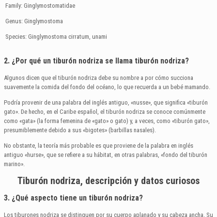
Family: Ginglymostomatidae
Genus: Ginglymostoma
Species: Ginglymostoma cirratum, unami
2. ¿Por qué un tiburón nodriza se llama tiburón nodriza?
Algunos dicen que el tiburón nodriza debe su nombre a por cómo succiona
suavemente la comida del fondo del océano, lo que recuerda a un bebé mamando.
Podría provenir de una palabra del inglés antiguo, «nusse», que significa «tiburón
gato». De hecho, en el Caribe español, el tiburón nodriza se conoce comúnmente
como «gata» (la forma femenina de «gato» o gato) y, a veces, como «tiburón gato»,
presumiblemente debido a sus «bigotes» (barbillas nasales).
No obstante, la teoría más probable es que proviene de la palabra en inglés
antiguo «hurse», que se refiere a su hábitat, en otras palabras, «fondo del tiburón
marino».
Tiburón nodriza, descripción y datos curiosos
3. ¿Qué aspecto tiene un tiburón nodriza?
Los tiburones nodriza se distinguen por su cuerpo aplanado y su cabeza ancha. Su