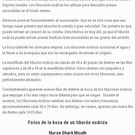
bigotes nasales. Los tiburones nodriza los utilizan para descubrir presas
escondidas en el fondo marino.
Entonces pone en funcionamiento el succionador. Que no es otra cosa que una
faringe super potente que absorbe la comida a gran velocidad. Tan potente es que
puede extraer un caracol de su concha. Esta técnica es muy útil, ya que el tiburón
nodriza puede extraer presas huidizas bien escondidas en las grietas del arrecife.
La boca también les sirve para respirar. Los tiburones nodriza succionan el agua y
la llevan a las branquias que son las encargadas de extraer el oxígeno.
La mandíbula del tiburón nodriza da cabida de 30 a 42 piezas de dientes en las filas
superiores y de 28 a 34 en la mandíbula inferior. Estos dientes son pequeños y
serrados, pero no están superpuestos como ocurre con otros tiburones, sino
perfectamente alineados.
Constantemente aparecen nuevas filas de dientes en boca de los tiburones nodriza
que empujan a los más viejos hacia delante para que se caigan. Durante el
invierno, los tiburones nodriza cambian sus dientes con menos frecuencia,
aproximadamente cada 50 a 70 días. Sin embargo, en verano, aparece una nueva fila
de diente cada 10-20 días.
Fotos de la boca de un tiburón nodriza
Nurse Shark Mouth