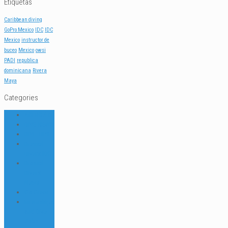
Etiquetas
Caribbean diving
GoPro Mexico
IDC
IDC
Mexico
instructor de
buceo
Mexico
owsi
PADI
republica
dominicana
Rivera
Maya
Categories
ACERCA DE
DIVE NEWS
DIVE TIPS
Dressel
Divers IDC
Dressel
Divers
News
Go Green
Internships
and Dive
Jobs