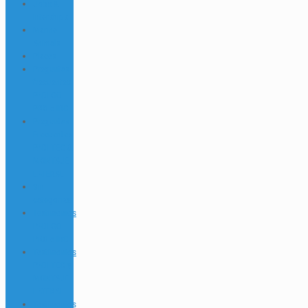
Jobs &
Interships
Marine
Animals
Places
Preguntas
frecuentes
PADI GO
PRO e IDC
Preguntas
Frecuentes
PADI TEC &
MONTAJE
LATERAL
Sin
categorizar
Testimonios
PADI GO
PRO e IDC
Testimonios
PADI TEC y
MONTAJE
LATERAL
Testimonios