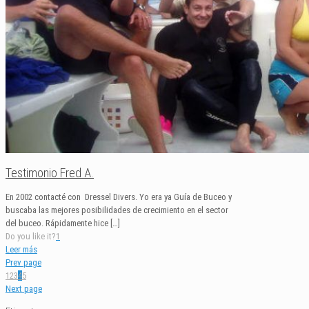
Testimonio Fred A.
En 2002 contacté con Dressel Divers. Yo era ya Guía de Buceo y
buscaba las mejores posibilidades de crecimiento en el sector
del buceo. Rápidamente hice
[…]
Do you like it?
1
Leer más
Prev page
1
2
3
4
5
Next page