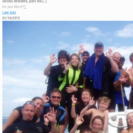
idioma diferente, pero me
[…]
Do you like it?
1
Leer más
01/10/2015