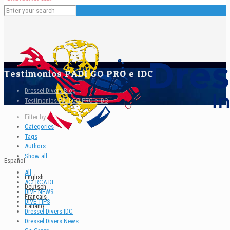
Testimonios PADI GO PRO e IDC
Dressel Divers Blog
Testimonios PADI GO PRO e IDC
Filter by
Categories
Tags
Authors
Show all
Español
All
English
ACERCA DE
Deutsch
DIVE NEWS
Français
DIVE TIPS
Italiano
Dressel Divers IDC
Dressel Divers News