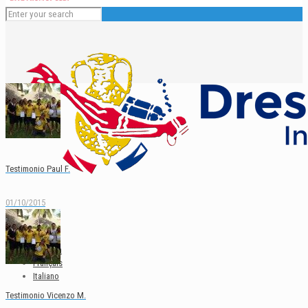
Testimonio Paul F.
01/10/2015
Español
English
Deutsch
Français
Italiano
Testimonio Vicenzo M.