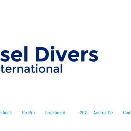
áticos
–
Go Pro
Liveaboard
–
-20%
–
Acerca De
–
Con