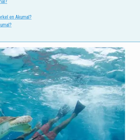
mal?
orkel en Akumal?
kumal?