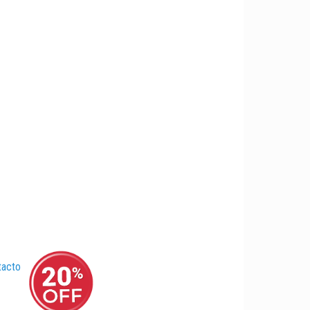
tacto
–