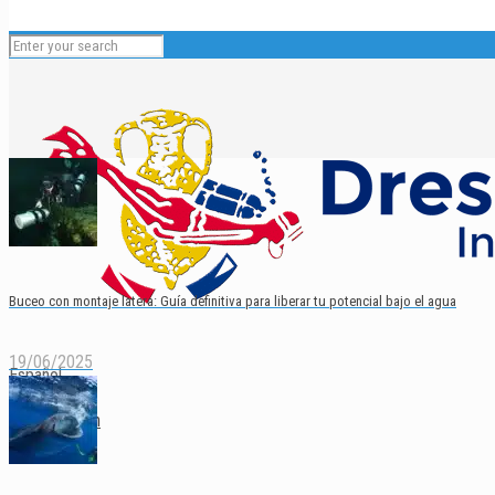
Buceo con montaje latera: Guía definitiva para liberar tu potencial bajo el agua
19/06/2025
Español
English