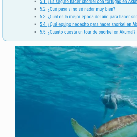
5.1. ¿Es seguro hacer snorkel con tortugas en Aku
5.2. ¿Qué pasa si no sé nadar muy bien?
5.3. ¿Cuál es la mejor época del año para hacer sn
5.4. ¿Qué equipo necesito para hacer snorkel en A
5.5. ¿Cuánto cuesta un tour de snorkel en Akumal?