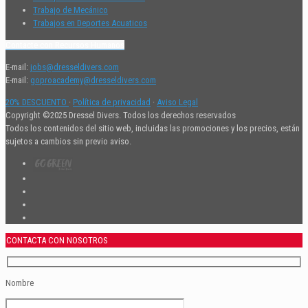
Trabajo de Mecánico
Trabajos en Deportes Acuaticos
Contacte con Recursos Humanos
E-mail:
jobs@dresseldivers.com
E-mail:
goproacademy@dresseldivers.com
20% DESCUENTO
·
Política de privacidad
·
Aviso Legal
Copyright ©2025 Dressel Divers. Todos los derechos reservados
Todos los contenidos del sitio web, incluidas las promociones y los precios, están
sujetos a cambios sin previo aviso.
CONTACTA CON NOSOTROS
Nombre