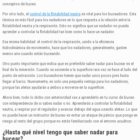
conceptos de buceo.
Por otro lado, el
control de la flotabilidad neutra
es vital para los buceadores. Esta
técnica es más fácil para los nadadores en lo que respecta a la relación entre la
flotabilidad neutra y la respiración. Esto no significa que un nadador no pueda
aprender a controlar la flotabilidad tan bien como lo hace un nadador.
Esa misma habilidad: el control de la respiración, unido a la eficiencia
hidrodinámica de movimiento, hace que los nadadores, generalmente, gasten
menos aire cuando están buceando.
Otro punto importante que indica que es preferible saber nadar para bucear es el
final de la inmersión. Cuando se asciende a la superficie rara vez se hace al lado del
punto de extracción. Los buceadores tienen que nadar unos pocos pies hasta
llegar al barco. Nuevamente, es solo una pequeña ventaja para los nadadores,
porque las aletas ayudarán a ambos a moverse en la superficie.
Ahora bien, todo lo dicho con anterioridad vas a aprenderlo en tu curso de buceo
con independencia de si sabes nadar o no. Aprenderás a controlar la flotabilidad
neutra, a respirar por el regulador y avanzar debajo del agua usando aletas. Lo que
no puede hacer un instructor de buceo es evitar un ataque de pánico que ponga en
riesgo al resto del grupo porque no estás familiarizado con el entorno acuático.
¿Hasta qué nivel tengo que saber nadar para
bucear?