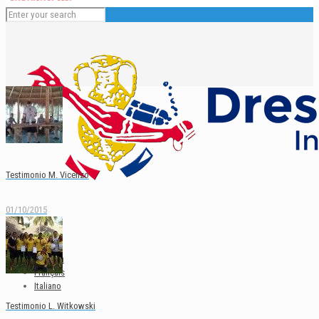
Testimonio M. Vicenzo
01/10/2015
Español
English
Deutsch
Français
Italiano
Testimonio L. Witkowski