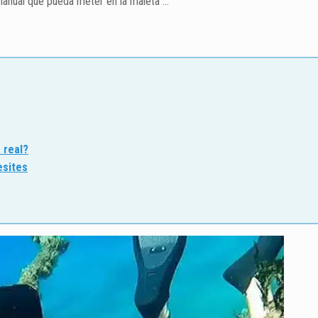
manual que pueda meter en la maleta”…
 real?
esites