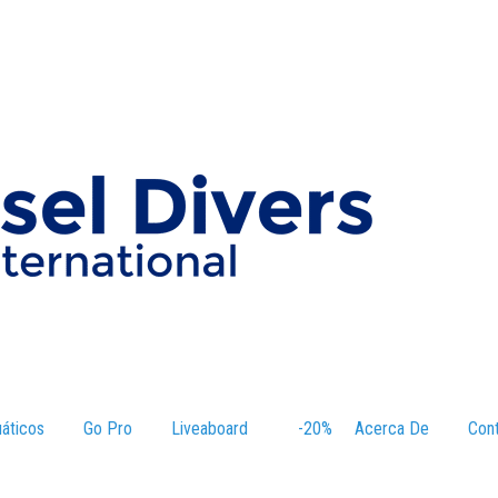
áticos
–
Go Pro
Liveaboard
–
-20%
–
Acerca De
–
Con