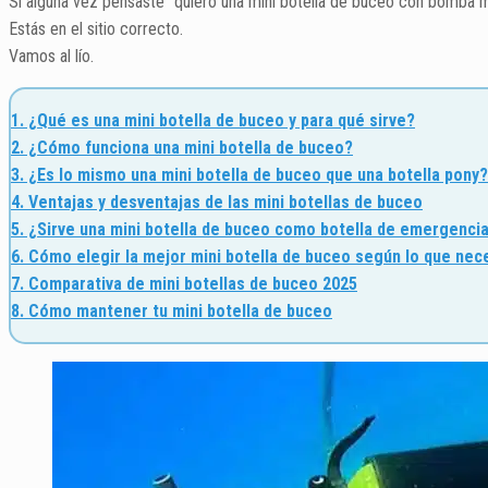
Si alguna vez pensaste “quiero una mini botella de buceo con bomba 
Estás en el sitio correcto.
Vamos al lío.
1. ¿Qué es una mini botella de buceo y para qué sirve?
2. ¿Cómo funciona una mini botella de buceo?
3. ¿Es lo mismo una mini botella de buceo que una botella pony?
4. Ventajas y desventajas de las mini botellas de buceo
5. ¿Sirve una mini botella de buceo como botella de emergencia
6. Cómo elegir la mejor mini botella de buceo según lo que nec
7. Comparativa de mini botellas de buceo 2025
8. Cómo mantener tu mini botella de buceo