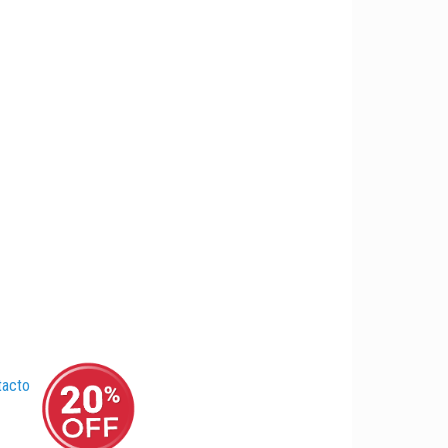
tacto
–