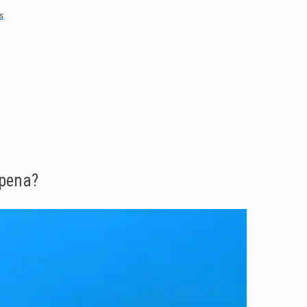
s
 pena?