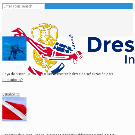
Boya de buceo, ¿Cómo usar las diferentes balizas de señalización para
buceadores?
Español
04/07/2022
English