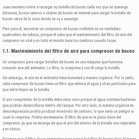
Juan necesita volver a recargar su botella de buceo cada vez que se sumerge.
Entonces, busca centros o clubes de buceo en Internet para cargar la botella de
buceo cerca de la zona donde se va a sumergir.
Pero para él, encontrar un compresor de buceo confiable es un verdadero
quebradero de cabeza, porque él sabe que el mantenimiento del filtro de aire del
compresor es vital y no todo el mundo hace los cambios cuando tocan.
1.1. Mantenimiento del filtro de aire para compresor de buceo
Un compresor para cargar botellas de buceo es una máquina que funciona
tomando aire del ambiente. Lo filtra, lo comprime y con él carga la botella.
Sin embargo, el aire en el ambiente tiene humedad y materia orgánica. Por lo tanto,
cada compresor de buceo tiene un filtro que elimina el agua y otras partículas para
que entre limpio en la botella.
El aire comprimido de la botella debe estar seco porque el agua contiene bacterias
que podrían desarrollarse dentro del tanque. Por otro lado, la materia orgánica en
descomposición podría producir monóxido de carbono, lo que sería un peligro si
Juan lo respirara. Podría envenenarse. El filtro de aire es la pieza clave del
compresor, ya que se encarga de que el aire del interior de la botella sea respirable
y no tóxico.
Digamos que el filtro de un compresor para cargar botellas de buceo dura 30 horas