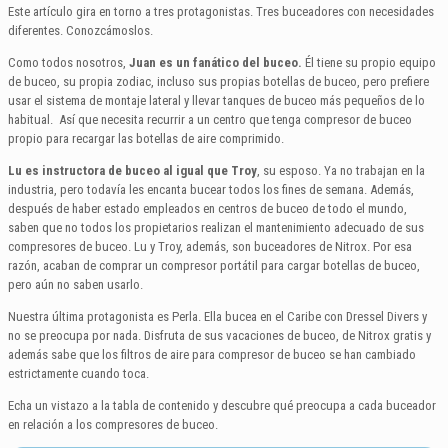
Este artículo gira en torno a tres protagonistas. Tres buceadores con necesidades
diferentes. Conozcámoslos.
Como todos nosotros,
Juan es un fanático del buceo.
Él tiene su propio equipo
de buceo, su propia zodiac, incluso sus propias botellas de buceo, pero prefiere
usar el sistema de montaje lateral y llevar tanques de buceo más pequeños de lo
habitual. Así que necesita recurrir a un centro que tenga compresor de buceo
propio para recargar las botellas de aire comprimido.
Lu es instructora de buceo al igual que Troy
, su esposo. Ya no trabajan en la
industria, pero todavía les encanta bucear todos los fines de semana. Además,
después de haber estado empleados en centros de buceo de todo el mundo,
saben que no todos los propietarios realizan el mantenimiento adecuado de sus
compresores de buceo. Lu y Troy, además, son buceadores de Nitrox. Por esa
razón, acaban de comprar un compresor portátil para cargar botellas de buceo,
pero aún no saben usarlo.
Nuestra última protagonista es Perla. Ella bucea en el Caribe con Dressel Divers y
no se preocupa por nada. Disfruta de sus vacaciones de buceo, de Nitrox gratis y
además sabe que los filtros de aire para compresor de buceo se han cambiado
estrictamente cuando toca.
Echa un vistazo a la tabla de contenido y descubre qué preocupa a cada buceador
en relación a los compresores de buceo.